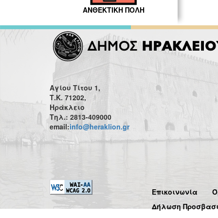
ΑΝΘΕΚΤΙΚΗ ΠΟΛΗ
Αγίου Τίτου 1,
Τ.Κ. 71202,
Ηράκλειο
Τηλ.: 2813-409000
email:
info@heraklion.gr
Επικοινωνία
Ό
Δήλωση Προσβασ