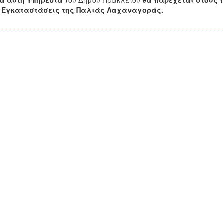
α αυτή Υπηρεσία
του Δήμου Ηρακλείου
θα παρέχεται στους 
ς Εγκαταστάσεις της Παλιάς Λαχαναγοράς.