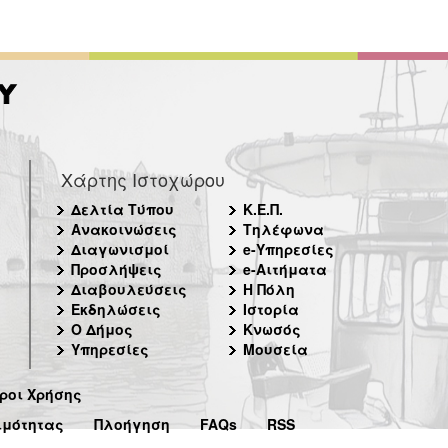
Χάρτης Ιστοχώρου
Δελτία Τύπου
Κ.Ε.Π.
Ανακοινώσεις
Τηλέφωνα
Διαγωνισμοί
e-Υπηρεσίες
Προσλήψεις
e-Αιτήματα
Διαβουλεύσεις
Η Πόλη
Εκδηλώσεις
Ιστορία
Ο Δήμος
Κνωσός
Υπηρεσίες
Μουσεία
ροι Χρήσης
ιμότητας
Πλοήγηση
FAQs
RSS