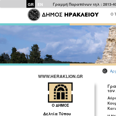
GR
EN
Γραμμή Παραπόνων τηλ : 2813-4
Ο 
Αρχ
WWW.HERAKLION.GR
Γρα
τον
Αύρι
Κου
Ο ΔΗΜΟΣ
Καιν
Δελτία Τύπου