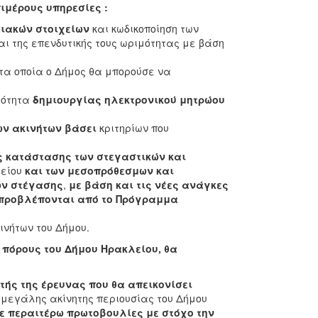
ιμέρους υπηρεσίες :
ιακών στοιχείων
και κωδικοποίηση των
αι της επενδυτικής τους ωριμότητας με βάση
τα οποία ο Δήμος θα μπορούσε να
μότητα
δημιουργίας ηλεκτρονικού μητρώου
ων ακινήτων
βάσει
κριτηρίων που
ς κατάστασης των στεγαστικών και
λείου
και των μεσοπρόθεσμων και
ών στέγασης
,
με βάση και τις νέες ανάγκες
 προβλέπονται από το Πρόγραμμα
ινήτων του Δήμου.
 πόρους του Δήμου Ηρακλείου, θα
τής της έρευνας
που θα απεικονίσει
 μεγάλης ακίνητης περιουσίας του Δήμου
ε περαιτέρω πρωτοβουλίες με στόχο την