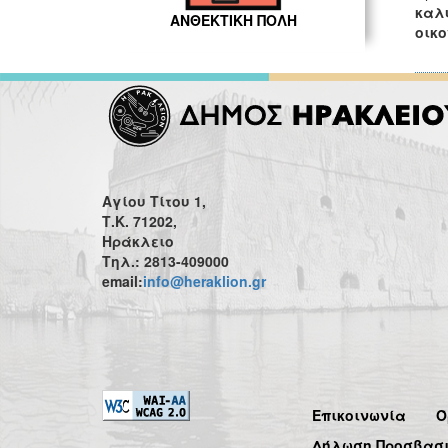
καλύ
ΑΝΘΕΚΤΙΚΗ ΠΟΛΗ
οικο
Αγίου Τίτου 1,
Τ.Κ. 71202,
Ηράκλειο
Τηλ.: 2813-409000
email:
info@heraklion.gr
Επικοινωνία
Ό
Δήλωση Προσβασ