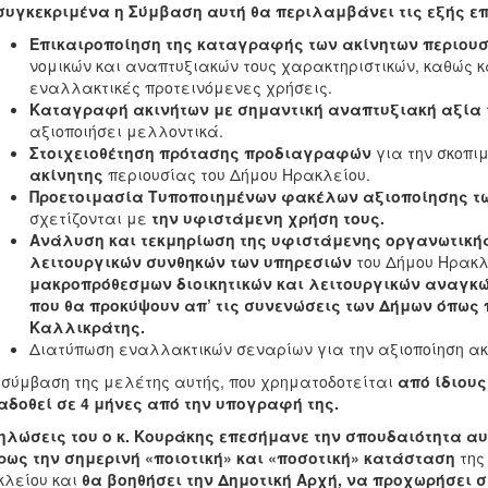
συγκεκριμένα η Σύμβαση αυτή θα περιλαμβάνει τις εξής επ
Επικαιροποίηση της καταγραφής των ακίνητων περιουσ
νομικών και αναπτυξιακών τους χαρακτηριστικών, καθώς κ
εναλλακτικές προτεινόμενες χρήσεις.
Καταγραφή ακινήτων με σημαντική αναπτυξιακή αξία
αξιοποιήσει μελλοντικά.
Στοιχειοθέτηση πρότασης προδιαγραφών
για την σκοπι
ακίνητης
περιουσίας του Δήμου Ηρακλείου.
Προετοιμασία Τυποποιημένων φακέλων αξιοποίησης τ
σχετίζονται με
την υφιστάμενη χρήση τους.
Ανάλυση και τεκμηρίωση της υφιστάμενης οργανωτική
λειτουργικών συνθηκών των υπηρεσιών
του Δήμου Ηρακ
μακροπρόθεσμων διοικητικών και λειτουργικών αναγκ
που θα προκύψουν απ’ τις συνενώσεις των Δήμων όπως
Καλλικράτης.
Διατύπωση εναλλακτικών σεναρίων για την αξιοποίηση ακ
μβαση της μελέτης αυτής, που χρηματοδοτείται
από ίδιους
δοθεί σε 4 μήνες από την υπογραφή της.
ηλώσεις του ο κ. Κουράκης επεσήμανε την σπουδαιότητα αυ
ως την σημερινή «ποιοτική» και «ποσοτική» κατάσταση
της
λείου και
θα βοηθήσει την Δημοτική Αρχή, να προχωρήσει
σ