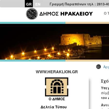
GR
EN
Γραμμή Παραπόνων τηλ : 2813-4
Ο 
Αρχ
WWW.HERAKLION.GR
Σχέ
Υπε
σύμβ
του 
Ο ΔΗΜΟΣ
Αντι
Δελτία Τύπου