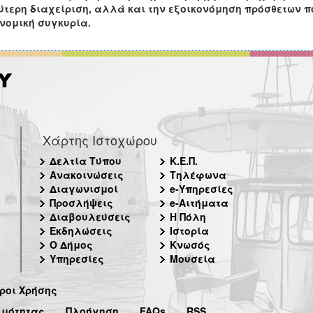
τερη διαχείριση, αλλά και την εξοικονόμηση πρόσθετων π
νομική συγκυρία.
Χάρτης Ιστοχώρου
Δελτία Τύπου
Κ.Ε.Π.
Ανακοινώσεις
Τηλέφωνα
Διαγωνισμοί
e-Υπηρεσίες
Προσλήψεις
e-Αιτήματα
Διαβουλεύσεις
Η Πόλη
Εκδηλώσεις
Ιστορία
Ο Δήμος
Κνωσός
Υπηρεσίες
Μουσεία
ροι Χρήσης
ιμότητας
Πλοήγηση
FAQs
RSS