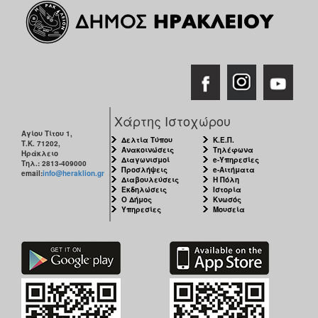
ΑΝΘΕΚΤΙΚΗ
ΠΟΛΗ
Χάρτης Ιστοχώρου
Αγίου Τίτου 1,
Δελτία Τύπου
Κ.Ε.Π.
Τ.Κ. 71202,
Ανακοινώσεις
Τηλέφωνα
Ηράκλειο
Διαγωνισμοί
e-Υπηρεσίες
Τηλ.: 2813-409000
Προσλήψεις
e-Αιτήματα
email:
info@heraklion.gr
Διαβουλεύσεις
Η Πόλη
Εκδηλώσεις
Ιστορία
Ο Δήμος
Κνωσός
Υπηρεσίες
Μουσεία