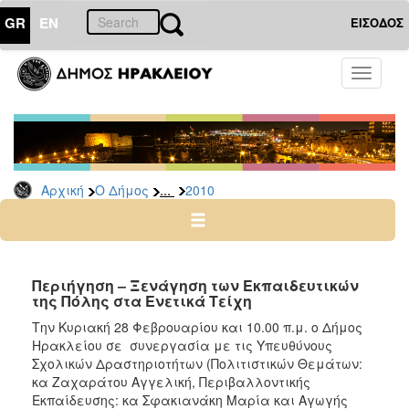
GR
EN
ΕΙΣΟΔΟΣ
Ο
Toggle
ΔΗΜΟΣ
navigati
Δελτία
Τύπου
Αρχείο
...
Αρχική
Ο Δήμος
2010
2026
2025
2024
2023
Περιήγηση – Ξενάγηση των Εκπαιδευτικών
της Πόλης στα Ενετικά Τείχη
2022
Την Κυριακή 28 Φεβρουαρίου και 10.00 π.μ. ο Δήμος
2021
Ηρακλείου σε συνεργασία με τις Υπευθύνους
2020
Σχολικών Δραστηριοτήτων (Πολιτιστικών Θεμάτων:
κα Ζαχαράτου Αγγελική, Περιβαλλοντικής
2019
Εκπαίδευσης: κα Σφακιανάκη Μαρία και Αγωγής