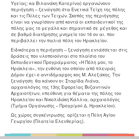
2018
Υγείας: κα Βιλανάκη Κατερίνα) οργανώνουν
περιήγηση – ξενάγηση στα Ενετικά Τείχη της πόλης
2017
και τις Πύλες των Τειχών. Σκοπός της περιήγησης
2016
είναι να γνωρίσουν από κοντά οι εκπαιδευτικοί της
πόλης μας το μεγάλο και σημαντικό σε μέγεθος και
2015
σε βαθμό διατήρησης μνημείο του 16 ου αι. που
2013
περιβάλλει την παλιά πόλη του Ηρακλείου.
2012
Ειδικότερα η περιήγηση – ξενάγηση εντάσσεται στις
δράσεις που υλοποιούνται στο πλαίσιο του
2011
Εκπαιδευτικού Προγράμματος «Η Πόλη μου, το
2010
Ηράκλειο», την ευθύνη του οποίου από πλευράς
Δήμου έχει ο αντιδήμαρχος κος Μ. Αλεξάκης. Την
2006
ξενάγηση θα κάνουν οι: Σταρίδα Λιάνα,
αρχαιολόγος της 13ης Εφορείας Βυζαντινών
Αρχαιοτήτων, υπεύθυνη για θέματα της πόλης του
Ηρακλείου και Νικολιδάκη Κάλλια, αρχαιολόγος
(Τμήμα Οργάνωσης – Προγρ/μού Δ. Ηρακλείου).
Ο
ΤΟΠΟΣ
Ως χώρος συγκέντρωσης ορίζεται η Πύλη Αγίου
ΜΑΣ
Γεωργίου (Πλατεία Ελευθερίας).
ΠΟΛΙΤΙΣΜΟΣ