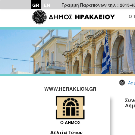
GR
EN
Γραμμή Παραπόνων τηλ : 2813-4
Ο 
Αρχ
WWW.HERAKLION.GR
Συν
Δή
Ο ΔΗΜΟΣ
Δελτία Τύπου