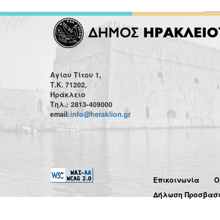
Αγίου Τίτου 1,
Τ.Κ. 71202,
Ηράκλειο
Τηλ.: 2813-409000
email:
info@heraklion.gr
Επικοινωνία
Ό
Δήλωση Προσβασ