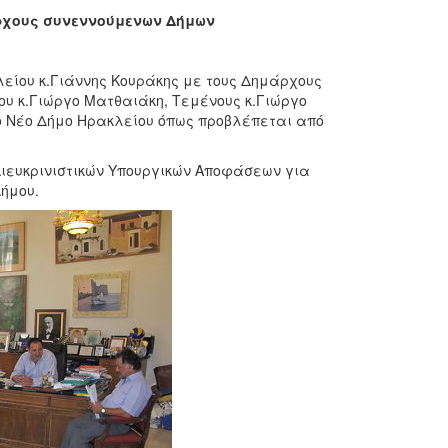
ρχους συνεννούμενων Δήμων
ου κ.Γιάννης Κουράκης με τους Δημάρχους
υ κ.Γιώργο Ματθαιάκη, Τεμένους κ.Γιώργο
το Νέο Δήμο Ηρακλείου όπως προβλέπεται από
υκρινιστικών Υπουργικών Αποφάσεων για
ήμου.