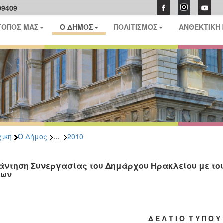
09409
ΤΟΠΟΣ ΜΑΣ
Ο ΔΗΜΟΣ
ΠΟΛΙΤΙΣΜΟΣ
ΑΝΘΕΚΤΙΚΗ
...
ική
Ο Δήμος
2010
άντηση Συνεργασίας του Δημάρχου Ηρακλείου με το
μων
Δ Ε Λ Τ Ι Ο Τ Υ Π Ο Υ