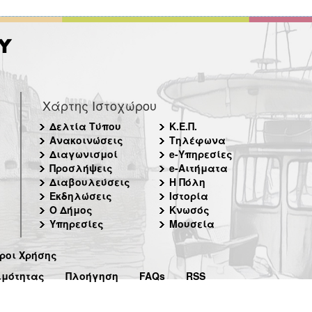
Χάρτης Ιστοχώρου
Δελτία Τύπου
Κ.Ε.Π.
Ανακοινώσεις
Τηλέφωνα
Διαγωνισμοί
e-Υπηρεσίες
Προσλήψεις
e-Αιτήματα
Διαβουλεύσεις
Η Πόλη
Εκδηλώσεις
Ιστορία
Ο Δήμος
Κνωσός
Υπηρεσίες
Μουσεία
ροι Χρήσης
ιμότητας
Πλοήγηση
FAQs
RSS