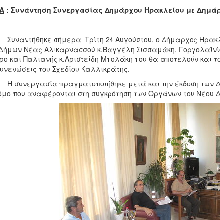
Α
: Συνάντηση Συνεργασίας Δημάρχου Ηρακλείου με Δημά
ντήθηκε σήμερα, Τρίτη 24 Αυγούστου, ο Δήμαρχος Ηρακλεί
Δήμων Νέας Αλικαρνασσού κ.Βαγγέλη Σισσαμάκη, Γοργολαΐνίο
ρο και Παλιανής κ.Αριστείδη Μπολάκη που θα αποτελούν και 
συνενώσεις του Σχεδίου Καλλικράτης.
υνεργασία πραγματοποιήθηκε μετά και την έκδοση των Διε
όμο που αναφέρονται στη συγκρότηση των Οργάνων του Νέου Δ