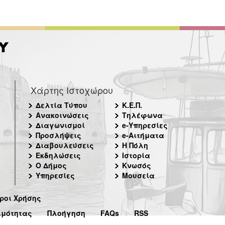
Χάρτης Ιστοχώρου
Δελτία Τύπου
Κ.Ε.Π.
Ανακοινώσεις
Τηλέφωνα
Διαγωνισμοί
e-Υπηρεσίες
Προσλήψεις
e-Αιτήματα
Διαβουλεύσεις
Η Πόλη
Εκδηλώσεις
Ιστορία
Ο Δήμος
Κνωσός
Υπηρεσίες
Μουσεία
ροι Χρήσης
ιμότητας
Πλοήγηση
FAQs
RSS