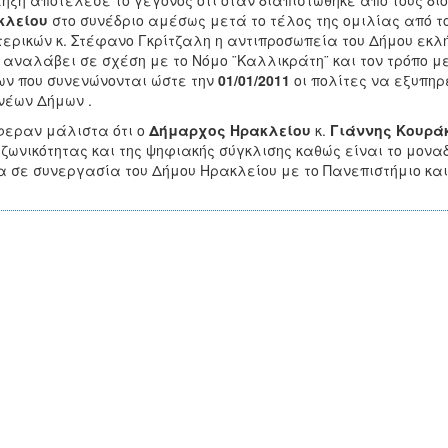
ηξη αποτέλεσε το γεγονός ότι όταν διαπιστώθηκε από τους δ
κλείου
στο συνέδριο αμέσως μετά το τέλος της ομιλίας από τ
ερικών κ. Στέφανο Γκρίτζαλη η αντιπροσωπεία του Δήμου εκλή
 αναλάβει σε σχέση με το Νόμο ¨Καλλικράτη¨ και τον τρόπο με
ν που συνενώνονται ώστε την
01/01/2011
οι πολίτες να εξυπηρ
νέων Δήμων .
εραν μάλιστα ότι ο
Δήμαρχος Ηρακλείου
κ.
Γιάννης
Κουρά
ζωνικότητας και της ψηφιακής σύγκλισης καθώς είναι το μονα
 σε συνεργασία του Δήμου Ηρακλείου με το Πανεπιστήμιο και