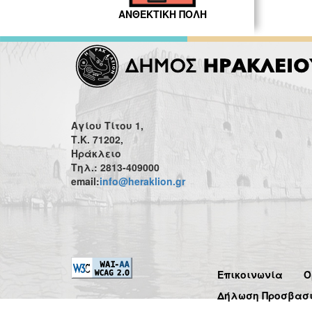
ΑΝΘΕΚΤΙΚΗ ΠΟΛΗ
Αγίου Τίτου 1,
Τ.Κ. 71202,
Ηράκλειο
Τηλ.: 2813-409000
email:
info@heraklion.gr
Επικοινωνία
Ό
Δήλωση Προσβασ