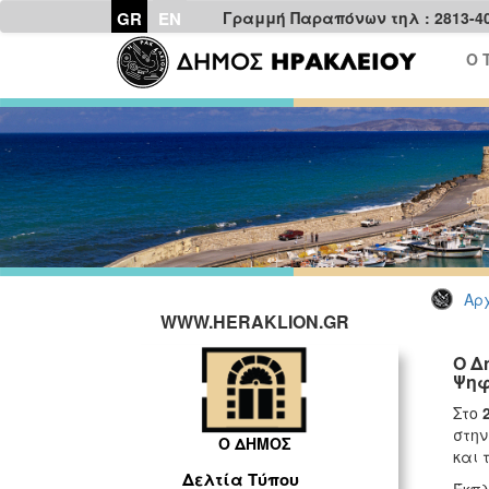
GR
EN
Γραμμή Παραπόνων τηλ : 2813-4
Ο 
Αρχ
WWW.HERAKLION.GR
Ο Δ
Ψηφ
Στο
στην
Ο ΔΗΜΟΣ
και 
Δελτία Τύπου