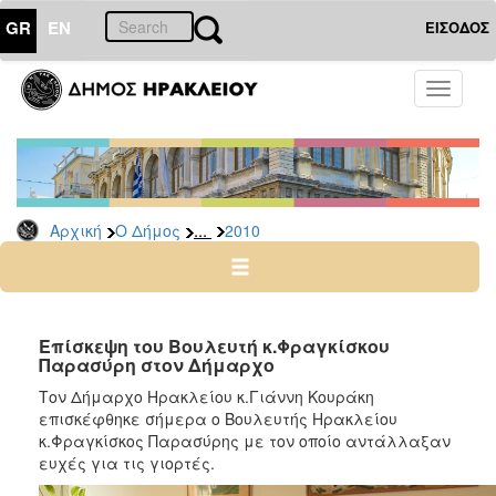
GR
EN
ΕΙΣΟΔΟΣ
Ο
Toggle
ΔΗΜΟΣ
navigati
Δελτία
Τύπου
Αρχείο
...
Αρχική
Ο Δήμος
2010
2026
2025
2024
2023
Επίσκεψη του Βουλευτή κ.Φραγκίσκου
Παρασύρη στον Δήμαρχο
2022
Τον Δήμαρχο Ηρακλείου κ.Γιάννη Κουράκη
2021
επισκέφθηκε σήμερα ο Βουλευτής Ηρακλείου
2020
κ.Φραγκίσκος Παρασύρης με τον οποίο αντάλλαξαν
ευχές για τις γιορτές.
2019