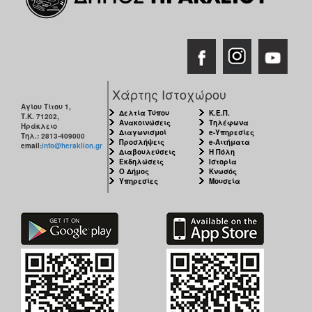
ΑΝΘΕΚΤΙΚΗ
ΠΟΛΗ
Χάρτης Ιστοχώρου
Αγίου Τίτου 1,
Δελτία Τύπου
Κ.Ε.Π.
Τ.Κ. 71202,
Ανακοινώσεις
Τηλέφωνα
Ηράκλειο
Διαγωνισμοί
e-Υπηρεσίες
Τηλ.: 2813-409000
Προσλήψεις
e-Αιτήματα
email:
info@heraklion.gr
Διαβουλεύσεις
Η Πόλη
Εκδηλώσεις
Ιστορία
Ο Δήμος
Κνωσός
Υπηρεσίες
Μουσεία