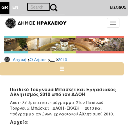
GR
EN
ΕΙΣΟΔΟΣ
Ο
Toggle
ΔΗΜΟΣ
navigati
Δελτία
Τύπου
Αρχείο
...
Αρχική
Ο Δήμος
2010
2026
2025
2024
2023
Παιδικό Τουρνουά Μπάσκετ και Εργασιακός
Αθλητισμός 2010 από τον ΔΑΟΗ
2022
Αποτελέσματα και πρόγραμμα 21ου Παιδικού
2021
Τουρνουά Μπάσκετ ΔΑΟΗ -ΕΚΑΣΚ 2010 και
2020
πρόγραμμα αγώνων εργασιακού Αθλητισμού 2010.
2019
Αρχεία