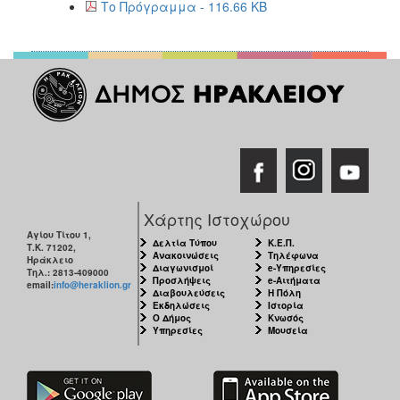
2018
Το Πρόγραμμα - 116.66 KB
2017
2016
2015
2013
2012
2011
2010
Χάρτης Ιστοχώρου
2006
Αγίου Τίτου 1,
Δελτία Τύπου
Κ.Ε.Π.
Τ.Κ. 71202,
Ανακοινώσεις
Τηλέφωνα
Ηράκλειο
Διαγωνισμοί
e-Υπηρεσίες
Τηλ.: 2813-409000
Προσλήψεις
e-Αιτήματα
email:
info@heraklion.gr
Διαβουλεύσεις
Η Πόλη
Ο
Εκδηλώσεις
Ιστορία
ΤΟΠΟΣ
Ο Δήμος
Κνωσός
ΜΑΣ
Υπηρεσίες
Μουσεία
ΠΟΛΙΤΙΣΜΟΣ