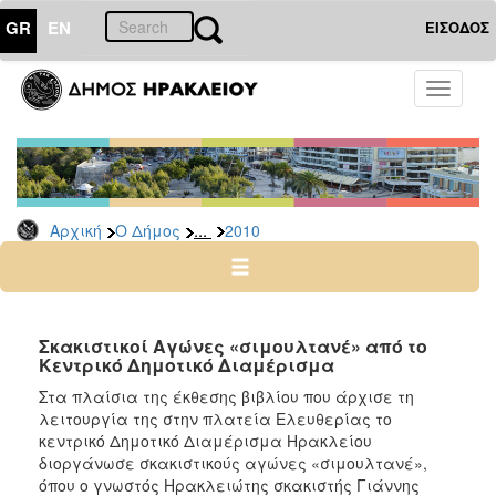
GR
EN
ΕΙΣΟΔΟΣ
Ο
Toggle
ΔΗΜΟΣ
navigati
Δελτία
Τύπου
Αρχείο
...
Αρχική
Ο Δήμος
2010
2026
2025
2024
2023
Σκακιστικοί Αγώνες «σιμουλτανέ» από το
Κεντρικό Δημοτικό Διαμέρισμα
2022
Στα πλαίσια της έκθεσης βιβλίου που άρχισε τη
2021
λειτουργία της στην πλατεία Ελευθερίας το
2020
κεντρικό Δημοτικό Διαμέρισμα Ηρακλείου
διοργάνωσε σκακιστικούς αγώνες «σιμουλτανέ»,
2019
όπου ο γνωστός Ηρακλειώτης σκακιστής Γιάννης