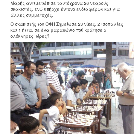
2018
Μαρής αντιμετώπισε ταυτόχρονα 26 νεαρούς
σκακιστές, ενώ υπήρχε έντονο ενδιαφέρων και για
2017
άλλες συμμετοχές.
2016
Ο σκακιστής του ΟΦΗ Σημείωσε 23 νίκες, 2 ισοπαλίες
2015
και 1 ήττα, σε ένα μαραθώνιο πού κράτησε 5
ολόκληρες ώρες?
2013
2012
2011
2010
2006
Ο
ΤΟΠΟΣ
ΜΑΣ
ΠΟΛΙΤΙΣΜΟΣ