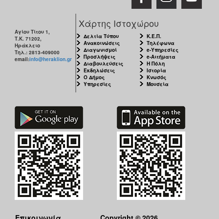
Χάρτης Ιστοχώρου
Αγίου Τίτου 1,
Δελτία Τύπου
Κ.Ε.Π.
Τ.Κ. 71202,
Ανακοινώσεις
Τηλέφωνα
Ηράκλειο
Διαγωνισμοί
e-Υπηρεσίες
Τηλ.: 2813-409000
Προσλήψεις
e-Αιτήματα
email:
info@heraklion.gr
Διαβουλεύσεις
Η Πόλη
Εκδηλώσεις
Ιστορία
Ο Δήμος
Κνωσός
Υπηρεσίες
Μουσεία
Επικοινωνία
Copyright © 2026