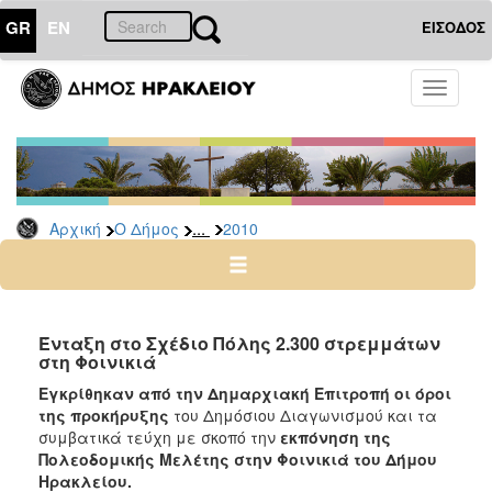
GR
EN
ΕΙΣΟΔΟΣ
Ο
Toggle
ΔΗΜΟΣ
navigati
Δελτία
Τύπου
Αρχείο
...
Αρχική
Ο Δήμος
2010
2026
2025
2024
2023
Ένταξη στο Σχέδιο Πόλης 2.300 στρεμμάτων
στη Φοινικιά
2022
Εγκρίθηκαν από την Δημαρχιακή Επιτροπή οι όροι
2021
της προκήρυξης
του Δημόσιου Διαγωνισμού και τα
2020
συμβατικά τεύχη με σκοπό την
εκπόνηση της
Πολεοδομικής Μελέτης στην Φοινικιά του Δήμου
2019
Ηρακλείου.