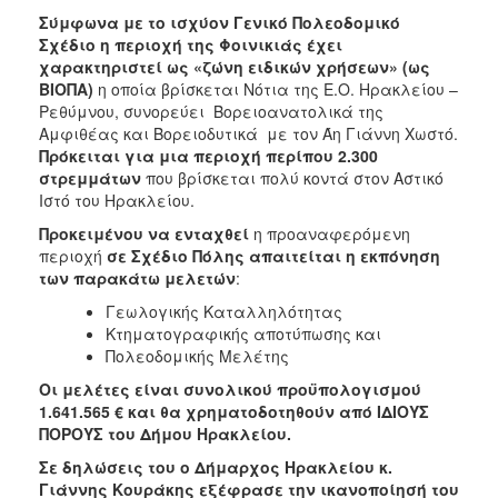
2018
Σύμφωνα με το ισχύον Γενικό Πολεοδομικό
2017
Σχέδιο η περιοχή της Φοινικιάς έχει
χαρακτηριστεί ως «ζώνη ειδικών χρήσεων» (ως
2016
ΒΙΟΠΑ)
η οποία βρίσκεται Νότια της Ε.Ο. Ηρακλείου –
2015
Ρεθύμνου, συνορεύει Βορειοανατολικά της
Αμφιθέας και Βορειοδυτικά με τον Άη Γιάννη Χωστό.
2013
Πρόκειται για μια περιοχή περίπου 2.300
2012
στρεμμάτων
που βρίσκεται πολύ κοντά στον Αστικό
Ιστό του Ηρακλείου.
2011
Προκειμένου να ενταχθεί
η προαναφερόμενη
2010
περιοχή
σε Σχέδιο Πόλης
απαιτείται η εκπόνηση
2006
των παρακάτω μελετών
:
Γεωλογικής Καταλληλότητας
Κτηματογραφικής αποτύπωσης και
Πολεοδομικής Μελέτης
Ο
Οι μελέτες είναι συνολικού προϋπολογισμού
ΤΟΠΟΣ
1.641.565 € και θα χρηματοδοτηθούν από ΙΔΙΟΥΣ
ΜΑΣ
ΠΟΡΟΥΣ του Δήμου Ηρακλείου.
ΠΟΛΙΤΙΣΜΟΣ
Σε δηλώσεις του ο Δήμαρχος Ηρακλείου κ.
Γιάννης Κουράκης εξέφρασε την ικανοποίησή του