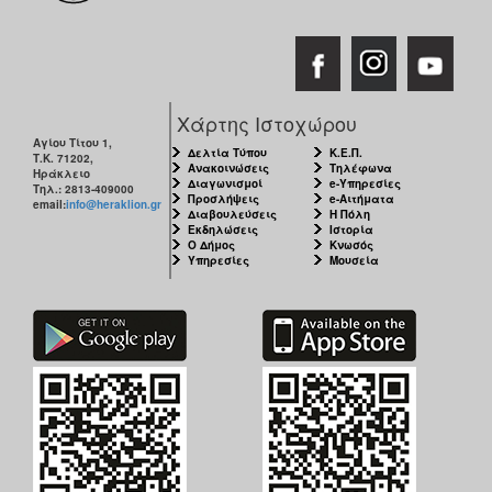
Χάρτης Ιστοχώρου
Αγίου Τίτου 1,
Δελτία Τύπου
Κ.Ε.Π.
Τ.Κ. 71202,
Ανακοινώσεις
Τηλέφωνα
Ηράκλειο
Διαγωνισμοί
e-Υπηρεσίες
Τηλ.: 2813-409000
Προσλήψεις
e-Αιτήματα
email:
info@heraklion.gr
Διαβουλεύσεις
Η Πόλη
Εκδηλώσεις
Ιστορία
Ο Δήμος
Κνωσός
Υπηρεσίες
Μουσεία