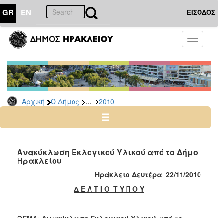
GR
EN
ΕΙΣΟΔΟΣ
Ο
Toggle
ΔΗΜΟΣ
navigati
Δελτία
Τύπου
Αρχείο
...
Αρχική
Ο Δήμος
2010
2026
2025
2024
2023
Ανακύκλωση Εκλογικού Υλικού από το Δήμο
Ηρακλείου
2022
Ηράκλειο Δευτέρα 22/11/2010
2021
Δ Ε Λ Τ Ι Ο Τ Υ Π Ο Υ
2020
2019
ΘΕΜΑ
: Ανακύκλωση Εκλογικού Υλικού από το