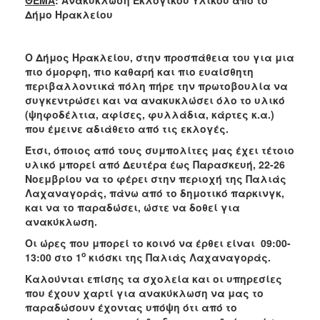
2018
Δήμο Ηρακλείου
2017
2016
Ο Δήμος Ηρακλείου, στην προσπάθεια του για μια
2015
πιο όμορφη, πιο καθαρή και πιο ευαίσθητη
περιβαλλοντικά πόλη πήρε την πρωτοβουλία να
2013
συγκεντρώσει και να ανακυκλώσει όλο το υλικό
2012
(ψηφοδέλτια, αφίσες, φυλλάδια, κάρτες κ.α.)
που έμεινε αδιάθετο από τις εκλογές.
2011
Έτσι, όποιος από τους συμπολίτες μας έχει τέτοιο
2010
υλικό μπορεί από Δευτέρα έως Παρασκευή, 22-26
2006
Νοεμβρίου να το φέρει στην περιοχή της Παλιάς
Λαχαναγοράς, πάνω από το δημοτικό παρκινγκ,
και να το παραδώσει, ώστε να δοθεί για
ανακύκλωση.
Οι ώρες που μπορεί το κοινό να έρθει είναι 09:00-
Ο
ΤΟΠΟΣ
ο
13:00 στο
1
κιόσκι της Παλιάς Λαχαναγοράς.
ΜΑΣ
Καλούνται επίσης τα σχολεία και οι υπηρεσίες
που έχουν χαρτί για ανακύκλωση να μας το
ΠΟΛΙΤΙΣΜΟΣ
παραδώσουν έχοντας υπόψη ότι από το