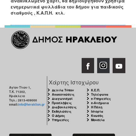
ανακυκλωμένο χαρτί, θα δημιουργηθούν χρήσιμα
ΑΝΘΕΚΤΙΚΗ
ενημερωτικά φυλλάδια του δήμου για παιδικούς
ΠΟΛΗ
σταθμούς , Κ.Α.Π.Η. κτλ.
Χάρτης Ιστοχώρου
Αγίου Τίτου 1,
Δελτία Τύπου
Κ.Ε.Π.
Τ.Κ. 71202,
Ανακοινώσεις
Τηλέφωνα
Ηράκλειο
Διαγωνισμοί
e-Υπηρεσίες
Τηλ.: 2813-409000
Προσλήψεις
e-Αιτήματα
email:
info@heraklion.gr
Διαβουλεύσεις
Η Πόλη
Εκδηλώσεις
Ιστορία
Ο Δήμος
Κνωσός
Υπηρεσίες
Μουσεία