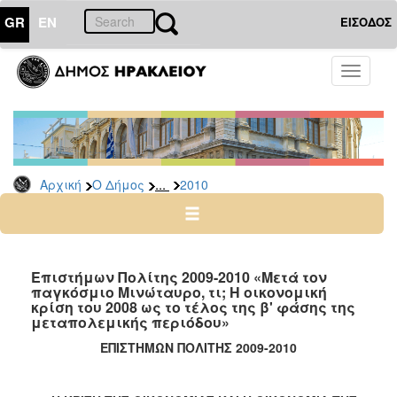
GR
EN
ΕΙΣΟΔΟΣ
Ο
Toggle
ΔΗΜΟΣ
navigati
Δελτία
Τύπου
Αρχείο
...
Αρχική
Ο Δήμος
2010
2026
2025
2024
2023
Επιστήμων Πολίτης 2009-2010 «Μετά τον
παγκόσμιο Μινώταυρο, τι; Η οικονομική
2022
κρίση του 2008 ως το τέλος της β' φάσης της
2021
μεταπολεμικής περιόδου»
2020
ΕΠΙΣΤΗΜΩΝ ΠΟΛΙΤΗΣ 2009-2010
2019