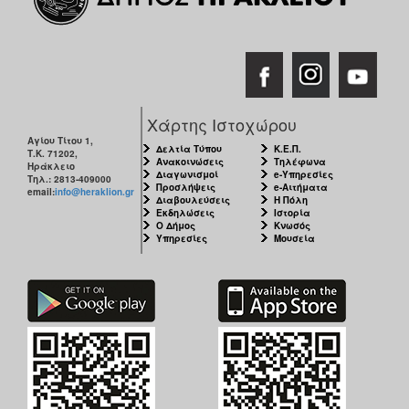
Χάρτης Ιστοχώρου
Αγίου Τίτου 1,
Δελτία Τύπου
Κ.Ε.Π.
Τ.Κ. 71202,
Ανακοινώσεις
Τηλέφωνα
Ηράκλειο
Διαγωνισμοί
e-Υπηρεσίες
Τηλ.: 2813-409000
Προσλήψεις
e-Αιτήματα
email:
info@heraklion.gr
Διαβουλεύσεις
Η Πόλη
Εκδηλώσεις
Ιστορία
Ο Δήμος
Κνωσός
Υπηρεσίες
Μουσεία