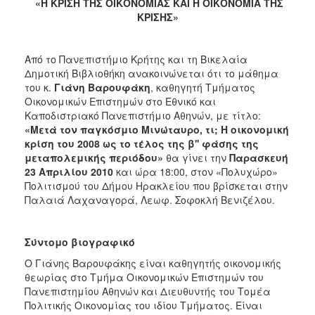
2018
«Η ΚΡΙΣΗ ΤΗΣ ΟΙΚΟΝΟΜΙΑΣ ΚΑΙ Η ΟΙΚΟΝΟΜΙΑ ΤΗΣ
ΚΡΙΣΗΣ»
2017
2016
Από το Πανεπιστήμιο Κρήτης και τη Βικελαία
2015
Δημοτική Βιβλιοθήκη ανακοινώνεται ότι το μάθημα
2013
του κ.
Γιάνη Βαρουφάκη
, καθηγητή Τμήματος
Οικονομικών Επιστημών στο Εθνικό και
2012
Καποδιστριακό Πανεπιστήμιο Αθηνών, με τίτλο:
2011
«Μετά τον παγκόσμιο Μινώταυρο, τι; Η οικονομική
κρίση του 2008 ως το τέλος της β'' φάσης της
2010
μεταπολεμικής περιόδου»
θα γίνει την
Παρασκευή
2006
23 Απριλίου 2010
και ώρα 18:00, στον «Πολυχώρο»
Πολιτισμού του Δήμου Ηρακλείου που βρίσκεται στην
Παλαιά Λαχαναγορά, Λεωφ. Σοφοκλή Βενιζέλου.
Ο
Σύντομο βιογραφικό
ΤΟΠΟΣ
ΜΑΣ
Ο Γιάνης Βαρουφάκης είναι καθηγητής οικονομικής
θεωρίας στο Τμήμα Οικονομικών Επιστημών του
Πανεπιστημίου Αθηνών και Διευθυντής του Τομέα
ΠΟΛΙΤΙΣΜΟΣ
Πολιτικής Οικονομίας του ιδίου Τμήματος. Είναι