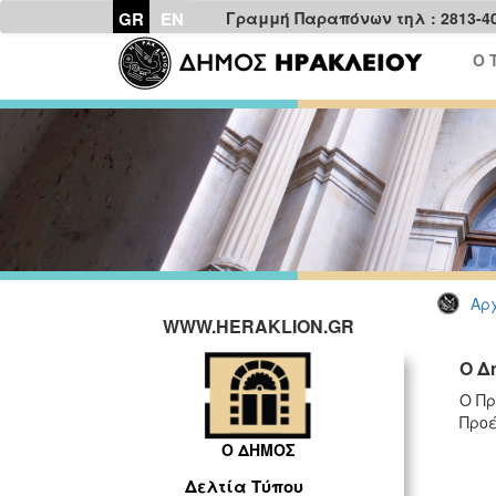
GR
EN
Γραμμή Παραπόνων τηλ : 2813-4
Ο 
Αρχ
WWW.HERAKLION.GR
Ο Δ
Ο Πρ
Προέ
Ο ΔΗΜΟΣ
Δελτία Τύπου