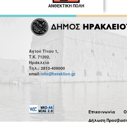
ΑΝΘΕΚΤΙΚΗ ΠΟΛΗ
Αγίου Τίτου 1,
Τ.Κ. 71202,
Ηράκλειο
Τηλ.: 2813-409000
email:
info@heraklion.gr
Επικοινωνία
Ό
Δήλωση Προσβασ