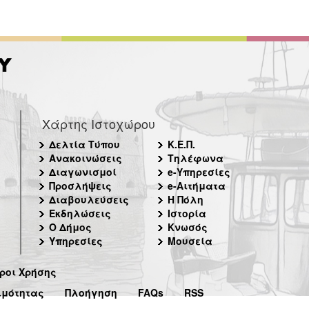
Χάρτης Ιστοχώρου
Δελτία Τύπου
Κ.Ε.Π.
Ανακοινώσεις
Τηλέφωνα
Διαγωνισμοί
e-Υπηρεσίες
Προσλήψεις
e-Αιτήματα
Διαβουλεύσεις
Η Πόλη
Εκδηλώσεις
Ιστορία
Ο Δήμος
Κνωσός
Υπηρεσίες
Μουσεία
ροι Χρήσης
ιμότητας
Πλοήγηση
FAQs
RSS