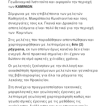
2018
Γεωδυναμικό Ινστιτούτο και αφορούν την περιοχή
των
ΚΑΜΙΝΙΩΝ
.
2017
Σύμφωνα με τον επιβλέποντα των μελετών
2016
Καθηγητή κ. Μακρόπουλο Κωνσταντίνο και τους
2015
συνεργάτες τους κ.κ. Γκανά και Δρακάτο τα
αποτελέσματα είναι πολύ θετικά για την περιοχή
2013
των Καμινίων.
2012
Στις μελέτες που παραδόθηκαν αποτυπώθηκαν και
2011
χαρτογραφήθηκαν με λεπτομέρειες
δύο (2)
ρήγματα,
εκ των οποίων όμως κανένα δεν είναι
2010
ενεργό. Αυτό πρακτικά σημαίνει ότι έχουν να
2006
δώσουν σεισμό αρκετές χιλιάδες χρόνια.
Οι μελετητές ξεκίνησαν με την συλλογή και
ανασκόπηση προηγούμενων μελετών και γενικότερα
της βιβλιογραφίας για όλα τα ρήγματα της
λεκάνης του Ηρακλείου.
Ο
ΤΟΠΟΣ
Στη συνέχεια πραγματοποίησαν τεκτονικές
ΜΑΣ
μορφολογικές και γεωλογικές έρευνες με
λεπτομερή γεωλογική χαρτογράφηση καθώς και
ΠΟΛΙΤΙΣΜΟΣ
γεωσεισμικές έρευνες με τις μεθόδους τις
ανάκλασης, διάθλασης και των επιφανειακών