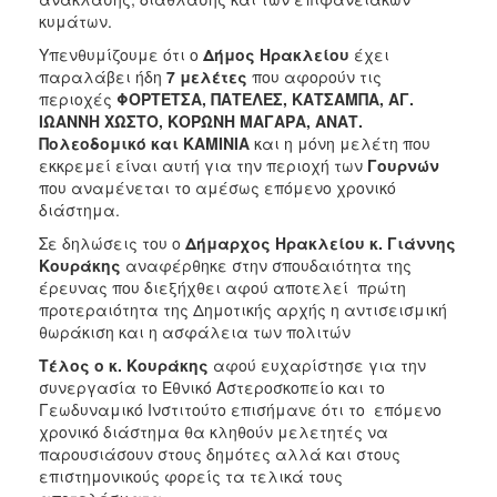
ΑΝΘΕΚΤΙΚΗ
κυμάτων.
ΠΟΛΗ
Υπενθυμίζουμε ότι ο
Δήμος Ηρακλείου
έχει
παραλάβει ήδη
7 μελέτες
που αφορούν τις
περιοχές
ΦΟΡΤΕΤΣΑ, ΠΑΤΕΛΕΣ, ΚΑΤΣΑΜΠΑ, ΑΓ.
ΙΩΑΝΝΗ ΧΩΣΤΟ, ΚΟΡΩΝΗ ΜΑΓΑΡΑ, ΑΝΑΤ.
Πολεοδομικό
και ΚΑΜΙΝΙΑ
και η μόνη μελέτη που
εκκρεμεί είναι αυτή για την περιοχή των
Γουρνών
που αναμένεται το αμέσως επόμενο χρονικό
διάστημα.
Σε δηλώσεις του ο
Δήμαρχος Ηρακλείου κ. Γιάννης
Κουράκης
αναφέρθηκε στην σπουδαιότητα της
έρευνας που διεξήχθει αφού αποτελεί πρώτη
προτεραιότητα της Δημοτικής αρχής η αντισεισμική
θωράκιση και η ασφάλεια των πολιτών
Τέλος ο κ. Κουράκης
αφού ευχαρίστησε για την
συνεργασία το Εθνικό Αστεροσκοπείο και το
Γεωδυναμικό Ινστιτούτο επισήμανε ότι το επόμενο
χρονικό διάστημα θα κληθούν μελετητές να
παρουσιάσουν στους δημότες αλλά και στους
επιστημονικούς φορείς τα τελικά τους