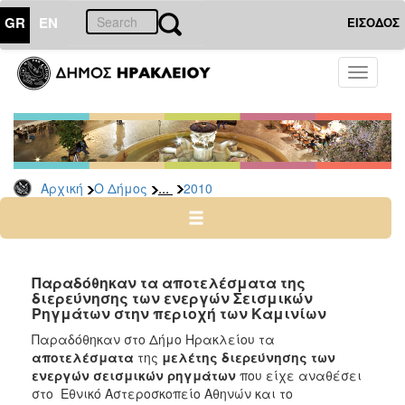
GR
EN
ΕΙΣΟΔΟΣ
Ο
Toggle
ΔΗΜΟΣ
navigati
Δελτία
Τύπου
Αρχείο
...
Αρχική
Ο Δήμος
2010
2026
2025
2024
2023
Παραδόθηκαν τα αποτελέσματα της
διερεύνησης των ενεργών Σεισμικών
2022
Ρηγμάτων στην περιοχή των Καμινίων
2021
Παραδόθηκαν στο Δήμο Ηρακλείου τα
2020
αποτελέσματα
της
μελέτης διερεύνησης των
ενεργών σεισμικών ρηγμάτων
που είχε αναθέσει
2019
στο Εθνικό Αστεροσκοπείο Αθηνών και το