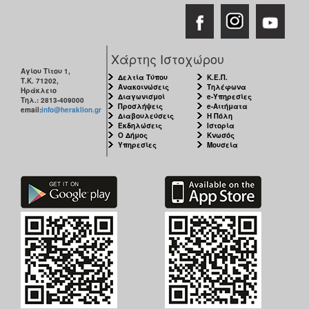
Χάρτης Ιστοχώρου
Αγίου Τίτου 1,
Δελτία Τύπου
Κ.Ε.Π.
Τ.Κ. 71202,
Ανακοινώσεις
Τηλέφωνα
Ηράκλειο
Διαγωνισμοί
e-Υπηρεσίες
Τηλ.: 2813-409000
Προσλήψεις
e-Αιτήματα
email:
info@heraklion.gr
Διαβουλεύσεις
Η Πόλη
Εκδηλώσεις
Ιστορία
Ο Δήμος
Κνωσός
Υπηρεσίες
Μουσεία