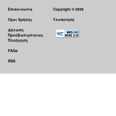
Επικοινωνία
Copyright © 2026
Όροι Χρήσης
Υλοποίηση
Δήλωση
Προσβασιμότητας
Πλοήγηση
FAQs
RSS