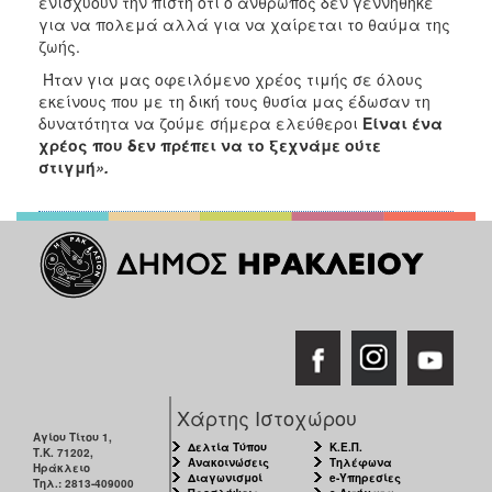
ενισχύουν την πίστη ότι ο άνθρωπος δεν γεννήθηκε
για να πολεμά αλλά για να χαίρεται το θαύμα της
ζωής.
Ήταν για μας οφειλόμενο χρέος τιμής σε όλους
εκείνους που με τη δική τους θυσία μας έδωσαν τη
δυνατότητα να ζούμε σήμερα ελεύθεροι
Είναι ένα
χρέος που δεν πρέπει να το ξεχνάμε ούτε
στιγμή
».
Χάρτης Ιστοχώρου
Αγίου Τίτου 1,
Δελτία Τύπου
Κ.Ε.Π.
Τ.Κ. 71202,
Ανακοινώσεις
Τηλέφωνα
Ηράκλειο
Διαγωνισμοί
e-Υπηρεσίες
Τηλ.: 2813-409000