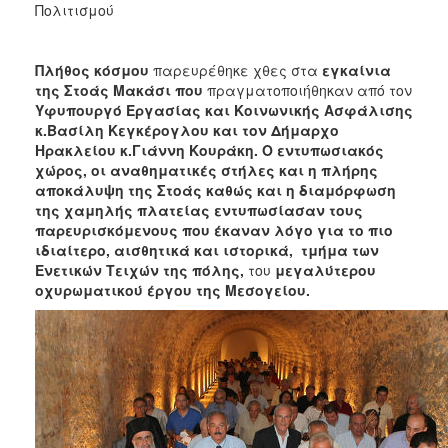
2018
Πολιτισμού
2017
2016
Πλήθος κόσμου
παρευρέθηκε χθες στα
εγκαίνια
της Στοάς Μακάσι που
πραγματοποιήθηκαν από τον
2015
Υφυπουργό Εργασίας και Κοινωνικής Ασφάλισης
2013
κ.Βασίλη Κεγκέρογλου και τον Δήμαρχο
Ηρακλείου κ.Γιάννη Κουράκη. Ο εντυπωσιακός
2012
χώρος, οι αναθηματικές στήλες και η πλήρης
2011
αποκάλυψη της Στοάς καθώς και η διαμόρφωση
της χαμηλής πλατείας εντυπωσίασαν τους
2010
παρευρισκόμενους που έκαναν λόγο για το πιο
2006
ιδιαίτερο, αισθητικά και ιστορικά, τμήμα των
Ενετικών Τειχών της πόλης,
του
μεγαλύτερου
οχυρωματικού έργου της Μεσογείου.
Ο
ΤΟΠΟΣ
ΜΑΣ
ΠΟΛΙΤΙΣΜΟΣ