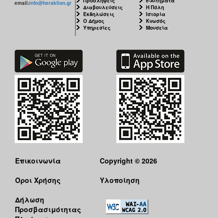
Προσλήψεις
e-Αιτήματα
email:
info@heraklion.gr
Διαβουλεύσεις
Η Πόλη
Εκδηλώσεις
Ιστορία
Ο Δήμος
Κνωσός
Υπηρεσίες
Μουσεία
Επικοινωνία
Copyright © 2026
Όροι Χρήσης
Υλοποίηση
Δήλωση
Προσβασιμότητας