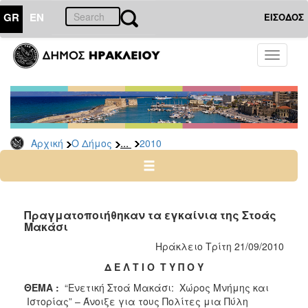
GR
EN
ΕΙΣΟΔΟΣ
Ο
Toggle
ΔΗΜΟΣ
navigati
Δελτία
Τύπου
Αρχείο
...
Αρχική
Ο Δήμος
2010
2026
2025
2024
2023
Πραγματοποιήθηκαν τα εγκαίνια της Στοάς
Μακάσι
2022
Ηράκλειο Τρίτη 21/09/2010
2021
Δ Ε Λ Τ Ι Ο Τ Υ Π Ο Υ
2020
ΘΕΜΑ :
“Ενετική Στοά Μακάσι: Χώρος Μνήμης και
2019
Ιστορίας” – Άνοιξε για τους Πολίτες μια Πύλη