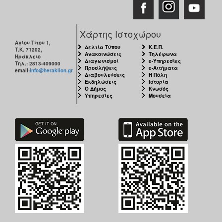
Χάρτης Ιστοχώρου
Αγίου Τίτου 1,
Δελτία Τύπου
Κ.Ε.Π.
Τ.Κ. 71202,
Ανακοινώσεις
Τηλέφωνα
Ηράκλειο
Διαγωνισμοί
e-Υπηρεσίες
Τηλ.: 2813-409000
Προσλήψεις
e-Αιτήματα
email:
info@heraklion.gr
Διαβουλεύσεις
Η Πόλη
Εκδηλώσεις
Ιστορία
Ο Δήμος
Κνωσός
Υπηρεσίες
Μουσεία