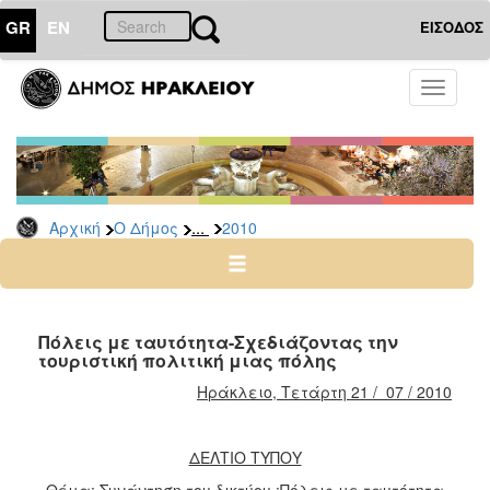
GR
EN
ΕΙΣΟΔΟΣ
Ο
Toggle
ΔΗΜΟΣ
navigati
Δελτία
Τύπου
Αρχείο
...
Αρχική
Ο Δήμος
2010
2026
2025
2024
2023
Πόλεις με ταυτότητα-Σχεδιάζοντας την
τουριστική πολιτική μιας πόλης
2022
Ηράκλειο, Τετάρτη 21 / 07 / 2010
2021
2020
ΔΕΛΤΙΟ ΤΥΠΟΥ
2019
Θέμα: Συνάντηση του δικτύου :Πόλεις με ταυτότητα