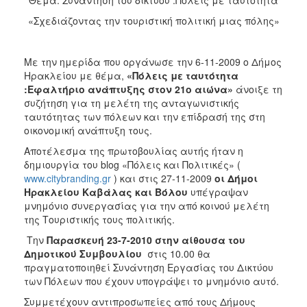
2018
«Σχεδιάζοντας την τουριστική πολιτική μιας πόλης»
2017
2016
Με την ημερίδα που οργάνωσε την 6-11-2009 ο Δήμος
2015
Ηρακλείου με θέμα,
«Πόλεις με ταυτότητα
2013
:Εφαλτήριο ανάπτυξης στον 21ο αιώνα»
άνοιξε τη
συζήτηση για τη μελέτη της ανταγωνιστικής
2012
ταυτότητας των πόλεων και την επίδρασή της στη
2011
οικονομική ανάπτυξη τους.
2010
Αποτέλεσμα της πρωτοβουλίας αυτής ήταν η
δημιουργία του blog «Πόλεις και Πολιτικές» (
2006
www.citybranding.gr
) και στις 27-11-2009
οι Δήμοι
Ηρακλείου Καβάλας και Βόλου
υπέγραψαν
μνημόνιο συνεργασίας για την από κοινού μελέτη
της Τουριστικής τους πολιτικής.
Ο
Την
Παρασκευή 23-7-2010 στην αίθουσα του
ΤΟΠΟΣ
Δημοτικού Συμβουλίου
στις 10.00 θα
ΜΑΣ
πραγματοποιηθεί Συνάντηση Εργασίας του Δικτύου
των Πόλεων που έχουν υπογράψει το μνημόνιο αυτό.
ΠΟΛΙΤΙΣΜΟΣ
Συμμετέχουν αντιπροσωπείες από τους Δήμους