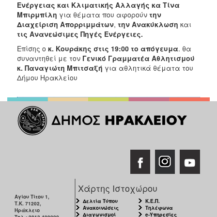
2018
Ενέργειας και Κλιματικής Αλλαγής κα Τίνα
Μπιρμπίλη
για θέματα που αφορούν
την
2017
Διαχείριση Απορριμμάτων
,
την Ανακύκλωση
και
2016
τις Ανανεώσιμες Πηγές Ενέργειες.
2015
Επίσης ο
κ. Κουράκης στις 19:00 το απόγευμα
. θα
συναντηθεί με τον
Γενικό Γραμματέα Αθλητισμού
2013
κ. Παναγιώτη Μπιτσαξή
για αθλητικά θέματα του
2012
Δήμου Ηρακλείου
2011
2010
2006
Ο
ΤΟΠΟΣ
ΜΑΣ
Χάρτης Ιστοχώρου
Αγίου Τίτου 1,
ΠΟΛΙΤΙΣΜΟΣ
Δελτία Τύπου
Κ.Ε.Π.
Τ.Κ. 71202,
Ανακοινώσεις
Τηλέφωνα
Ηράκλειο
Διαγωνισμοί
e-Υπηρεσίες
Τηλ.: 2813-409000