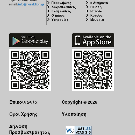
Προσλήψεις
e-Αιτήματα
ΑΝΘΕΚΤΙΚΗ
email:
info@heraklion.gr
Διαβουλεύσεις
Η Πόλη
ΠΟΛΗ
Εκδηλώσεις
Ιστορία
Ο Δήμος
Κνωσός
Υπηρεσίες
Μουσεία
Επικοινωνία
Copyright © 2026
Όροι Χρήσης
Υλοποίηση
Δήλωση
Προσβασιμότητας