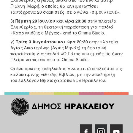
2018
Γιάννη Μαρή, ο οποίος θα αντιμετωπίσει
2017
ταυτόχρονα 20 σκακιστές, σε αγώνα «σιμουλτανέ».
2016
β)
Πέμπτη 29 Ιουλίου και ώρα 20:30
στην πλατεία
Ελευθερίας, τη θεατρική παράσταση για παιδιά
2015
«Καραγκιόζης ο Μέγας» από το Omma Studio.
2013
γ)
Τρίτη 3 Αυγούστου και ώρα 20:30
στην πλατεία
2012
Αγίας Αικατερίνης (Άγιος Μηνάς) τη θεατρική
παράσταση για παιδιά «Ο Γάτος που έμαθε σε έναν
2011
Γλάρο να πετά» από το Omma Studio.
2010
Οι δύο πρώτες εκδηλώσεις γίνονται στα πλαίσια της
2006
καλοκαιρινής Έκθεσης Βιβλίου, με την υποστήριξη
του Συλλόγου Βιβλιοχαρτοπωλών Ηρακλείου.
Ο
ΤΟΠΟΣ
ΜΑΣ
ΠΟΛΙΤΙΣΜΟΣ