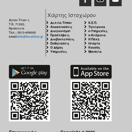
ΑΝΘΕΚΤΙΚΗ
ΠΟΛΗ
Χάρτης Ιστοχώρου
Αγίου Τίτου 1,
Δελτία Τύπου
Κ.Ε.Π.
Τ.Κ. 71202,
Ανακοινώσεις
Τηλέφωνα
Ηράκλειο
Διαγωνισμοί
e-Υπηρεσίες
Τηλ.: 2813-409000
Προσλήψεις
e-Αιτήματα
email:
info@heraklion.gr
Διαβουλεύσεις
Η Πόλη
Εκδηλώσεις
Ιστορία
Ο Δήμος
Κνωσός
Υπηρεσίες
Μουσεία
Επικοινωνία
Copyright © 2026