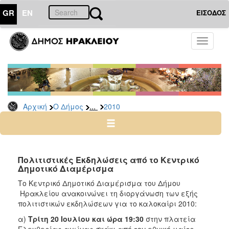
GR
EN
ΕΙΣΟΔΟΣ
Ο
Toggle
ΔΗΜΟΣ
navigati
Δελτία
Τύπου
Αρχείο
...
Αρχική
Ο Δήμος
2010
2026
2025
2024
2023
Πολιτιστικές Εκδηλώσεις από το Κεντρικό
Δημοτικό Διαμέρισμα
2022
Το Κεντρικό Δημοτικό Διαμέρισμα του Δήμου
2021
Ηρακλείου ανακοινώνει τη διοργάνωση των εξής
2020
πολιτιστικών εκδηλώσεων για το καλοκαίρι 2010:
2019
α)
Τρίτη 20 Ιουλίου και ώρα 19:30
στην πλατεία
Ελευθερίας αγώνας σκάκι από τον εθνικό μαίτρ