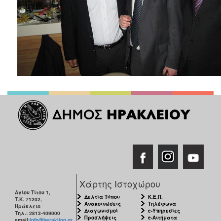
Χάρτης Ιστοχώρου
Αγίου Τίτου 1,
Δελτία Τύπου
Κ.Ε.Π.
Τ.Κ. 71202,
Ανακοινώσεις
Τηλέφωνα
Ηράκλειο
Διαγωνισμοί
e-Υπηρεσίες
Τηλ.: 2813-409000
Προσλήψεις
e-Αιτήματα
email:
info@heraklion.gr