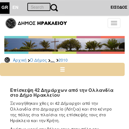
GR
EN
ΕΙΣΟΔΟΣ
Ο
Toggle
ΔΗΜΟΣ
navigati
Δελτία
Τύπου
Αρχείο
...
Αρχική
Ο Δήμος
2010
2026
2025
2024
2023
Επίσκεψη 42 Δημάρχων από την Ολλανδία
στο Δήμο Ηρακλείου
2022
Ξεναγήθηκαν χθες οι 42 Δήμαρχοι από την
2021
Ολλανδία στο Δημαρχείο (Λότζια) και στο κέντρο
2020
της πόλης στα πλαίσια της επίσκεψής τους στο
Ηράκλειο και την Κρήτη.
2019
Αμέσως μετά την βόλτα τους στην πόλη του