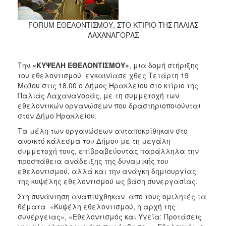
2018
2017
FORUM ΕΘΕΛΟΝΤΙΣΜΟΥ, ΣΤΟ ΚΤΙΡΙΟ ΤΗΣ ΠΑΛΙΑΣ
2016
ΛΑΧΑΝΑΓΟΡΑΣ
2015
2013
Την
«ΚΥΨΕΛΗ ΕΘΕΛΟΝΤΙΣΜΟΥ»
,
μια δομή στήριξης
του εθελοντισμού
εγκαινίασε χθες Τετάρτη 19
2012
Μαϊου στις 18.00 ο Δήμος Ηρακλείου στο κτίριο της
2011
Παλιάς Λαχαναγοράς, με τη συμμετοχή των
εθελοντικών οργανώσεων που δραστηριοποιούνται
2010
στον Δήμο Ηρακλείου.
2006
Τα μέλη των οργανώσεων ανταποκρίθηκαν στο
ανοικτό κάλεσμα του Δήμου με τη μεγάλη
συμμετοχή τους, επιβραβεύoντας παράλληλα την
προσπάθεια ανάδειξης της δυναμικής του
εθελοντισμού, αλλά και την ανάγκη δημιουργίας
Ο
ΤΟΠΟΣ
της κυψέλης εθελοντισμού ως βάση συνεργασίας.
ΜΑΣ
Στη συνάντηση αναπτύχθηκαν από τους ομιλητές τα
θέματα «Κυψέλη εθελοντισμού, η αρχή της
ΠΟΛΙΤΙΣΜΟΣ
συνέργειας», «Εθελοντισμός και Υγεία: Προτάσεις