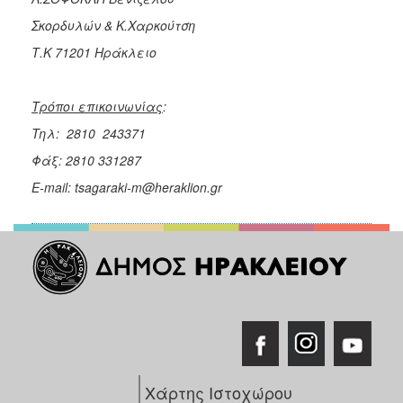
Σκορδυλών & Κ.Χαρκούτση
Τ.Κ 71201 Ηράκλειο
Τρόποι επικοινωνίας
:
Τηλ
: 2810 243371
Φάξ
: 2810 331287
E-mail:
tsagaraki-m@heraklion.gr
Χάρτης Ιστοχώρου