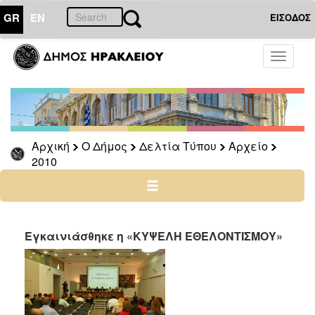
GR
EN
ΕΙΣΟΔΟΣ
Ο
Toggle
ΔΗΜΟΣ
navigati
Δελτία
Τύπου
Αρχείο
Αρχική
Ο Δήμος
Δελτία Τύπου
Αρχείο
2026
2010
2025
2024
2023
2022
Εγκαινιάσθηκε η «ΚΥΨΕΛΗ ΕΘΕΛΟΝΤΙΣΜΟΥ»
2021
2020
2019