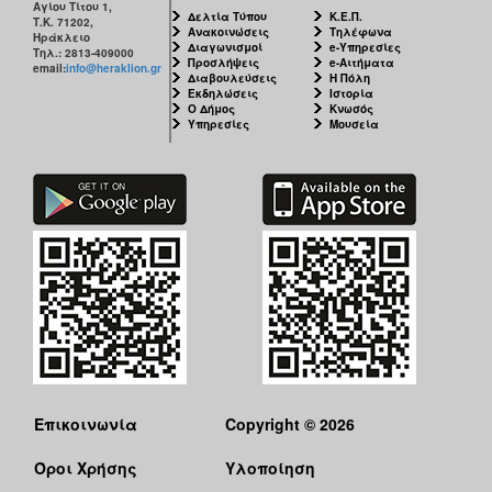
Αγίου Τίτου 1,
Δελτία Τύπου
Κ.Ε.Π.
Τ.Κ. 71202,
Ανακοινώσεις
Τηλέφωνα
Ηράκλειο
Διαγωνισμοί
e-Υπηρεσίες
Τηλ.: 2813-409000
Προσλήψεις
e-Αιτήματα
email:
info@heraklion.gr
Διαβουλεύσεις
Η Πόλη
Εκδηλώσεις
Ιστορία
Ο Δήμος
Κνωσός
Υπηρεσίες
Μουσεία
Επικοινωνία
Copyright © 2026
Όροι Χρήσης
Υλοποίηση