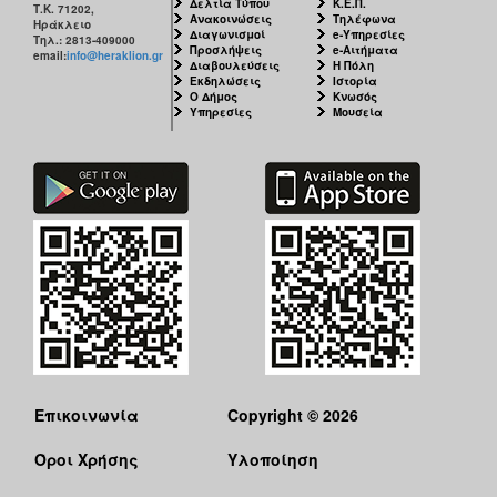
Δελτία Τύπου
Κ.Ε.Π.
Τ.Κ. 71202,
Ανακοινώσεις
Τηλέφωνα
Ηράκλειο
Διαγωνισμοί
e-Υπηρεσίες
Τηλ.: 2813-409000
Προσλήψεις
e-Αιτήματα
email:
info@heraklion.gr
Διαβουλεύσεις
Η Πόλη
Εκδηλώσεις
Ιστορία
Ο Δήμος
Κνωσός
Υπηρεσίες
Μουσεία
Επικοινωνία
Copyright © 2026
Όροι Χρήσης
Υλοποίηση