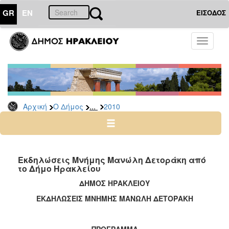
GR
EN
ΕΙΣΟΔΟΣ
Ο
Toggle
ΔΗΜΟΣ
navigati
Δελτία
Τύπου
Αρχείο
...
Αρχική
Ο Δήμος
2010
2026
2025
2024
2023
Εκδηλώσεις Μνήμης Μανώλη Δετοράκη από
το Δήμο Ηρακλείου
2022
ΔΗΜΟΣ ΗΡΑΚΛΕΙΟΥ
2021
ΕΚΔΗΛΩΣΕΙΣ ΜΝΗΜΗΣ ΜΑΝΩΛΗ ΔΕΤΟΡΑΚΗ
2020
2019
ΠΡΟΓΡΑΜΜΑ