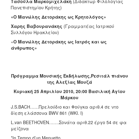
Τασούλα Μαρκομιχελάκη
(Διδάκτωρ Φιλολογίας
Πανεπιστημίου Κρήτης)
«Ο Μανώλης Δετοράκης ως Κρητολόγος»
Χαρης Βαβουρανάκης
(Γραμματέας Ιατρικού
Συλλόγου Ηρακλείου)
«
Ο Μανώλης Δετοράκης ως Ιατρός και ως
άνθρωπος»
Πρόγραμμα Μουσικής Εκδήλωσης,Ρεσιτάλ πιάνου
της Αλεξίας Μουζά
Κυριακή 25 Απριλίου 2010, 20:00 Βασιλική Αγίου
Μάρκου
J.S.BACH……Πρελούδιο και Φούγκα αριθ.4 σε ντο
δίεση ελάσσονα BWV 861 (WKI. I)
L.van BEETHOVEN…….Σονάτα αριθ.22 έργο 54 σε φα
μείζονα
*In Tempo d’un Menuetto