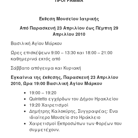
2018
2017
Έκθεση Μουσείου Ιατρικής
2016
Από Παρασκευή 23 Απριλίου έως Πέμπτη 29
2015
Απριλίου 2010
2013
Βασιλική Αγίου Μάρκου
2012
Ώρες επισκέψεων 9:00 – 13:30 και 18:00 – 21:00
2011
καθημερινά εκτός από
2010
Σάββατο απόγευμα και Κυριακή
2006
Εγκαίνια της έκθεσης, Παρασκευή 23 Απριλίου
2010, Ώρα 19:00 Βασιλική Αγίου Μάρκου
19:00 – 19:20
Quintetto εγχόρδων του Δήμου Ηρακλείου
19:20 Χαιρετισμοί
Ο
ΤΟΠΟΣ
Δημήτρης Καλοκύρης, Συγγραφέας: Ένα
ΜΑΣ
ιδιαίτερο Μουσείο στο Ηράκλειο
Χαιρετισμοί Εκπροσώπων των Φορέων που
ΠΟΛΙΤΙΣΜΟΣ
συμμετέχουν.