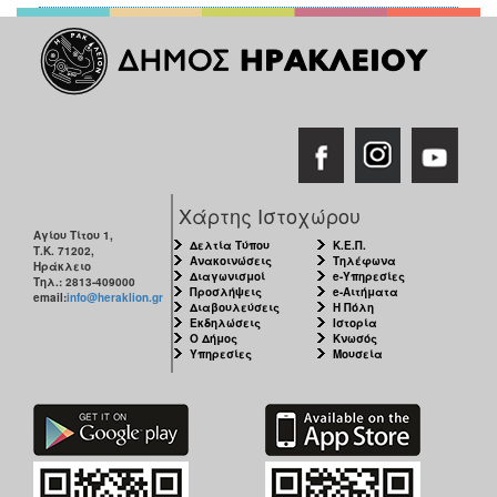
Χάρτης Ιστοχώρου
Αγίου Τίτου 1,
Δελτία Τύπου
Κ.Ε.Π.
Τ.Κ. 71202,
Ανακοινώσεις
Τηλέφωνα
Ηράκλειο
Διαγωνισμοί
e-Υπηρεσίες
Τηλ.: 2813-409000
Προσλήψεις
e-Αιτήματα
email:
info@heraklion.gr
Διαβουλεύσεις
Η Πόλη
Εκδηλώσεις
Ιστορία
Ο Δήμος
Κνωσός
Υπηρεσίες
Μουσεία