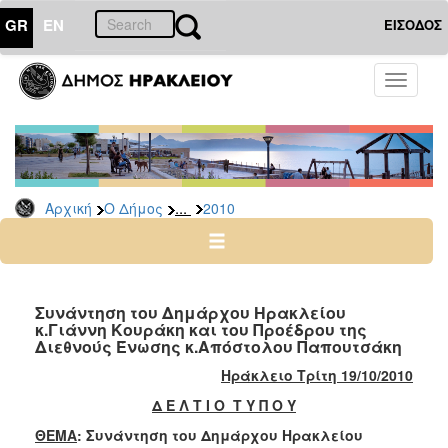
GR
EN
ΕΙΣΟΔΟΣ
Ο
Toggle
ΔΗΜΟΣ
navigati
Δελτία
Τύπου
Αρχείο
...
Αρχική
Ο Δήμος
2010
2026
2025
2024
2023
Συνάντηση του Δημάρχου Ηρακλείου
κ.Γιάννη Κουράκη και του Προέδρου της
2022
Διεθνούς Ένωσης κ.Απόστολου Παπουτσάκη
2021
Ηράκλειο Τρίτη 19/10/2010
2020
Δ Ε Λ Τ Ι Ο Τ Υ Π Ο Υ
2019
ΘΕΜΑ
: Συνάντηση του Δημάρχου Ηρακλείου