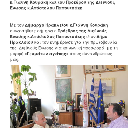
2018
κ.Γιάννη Κουράκη και του Προέδρου της Διεθνούς
Ένωσης κ.Απόστολου Παπουτσάκη
2017
2016
Με τον
Δήμαρχο Ηρακλείου κ.Γιάννη Κουράκη
2015
συναντήθηκε σήμερα ο
Πρόεδρος της Διεθνούς
2013
Ένωσης κ.Απόστολος Παπουτσάκης
στον
Δήμο
Ηρακλείου
και τον ενημέρωσε για την πρωτοβουλία
2012
της Διεθνούς Ένωσης για κοινωνική προσφορά με τη
2011
μορφή
«Γευμάτων αγάπης»
στους συνανθρώπους
μας.
2010
2006
Ο
ΤΟΠΟΣ
ΜΑΣ
ΠΟΛΙΤΙΣΜΟΣ