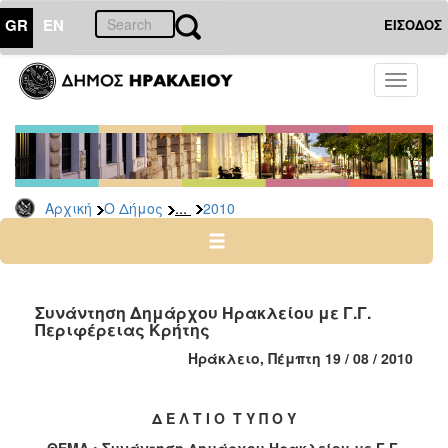
GR
EN
ΕΙΣΟΔΟΣ
Ο
Toggle
ΔΗΜΟΣ
navigati
Δελτία
Τύπου
Αρχείο
...
Αρχική
Ο Δήμος
2010
2026
2025
2024
2023
Συνάντηση Δημάρχου Ηρακλείου με Γ.Γ.
Περιφέρειας Κρήτης
2022
Ηράκλειο, Πέμπτη 19 / 08 / 2010
2021
2020
Δ Ε Λ Τ Ι Ο Τ Υ Π Ο Υ
2019
ΘΕΜΑ : Συνάντηση Δημάρχου Ηρακλείου με Γ.Γ.