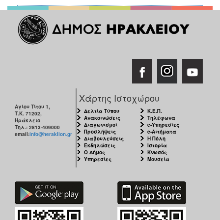
Χάρτης Ιστοχώρου
Αγίου Τίτου 1,
Δελτία Τύπου
Κ.Ε.Π.
Τ.Κ. 71202,
Ανακοινώσεις
Τηλέφωνα
Ηράκλειο
Διαγωνισμοί
e-Υπηρεσίες
Τηλ.: 2813-409000
Προσλήψεις
e-Αιτήματα
email:
info@heraklion.gr
Διαβουλεύσεις
Η Πόλη
Εκδηλώσεις
Ιστορία
Ο Δήμος
Κνωσός
Υπηρεσίες
Μουσεία