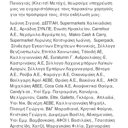
2018
Παναγιάς (Κλειτσί Μετόχι), θεωρούμε υποχρέωση
μας να ευχαριστήσουμε τους παρακάτω χορηγούς
2017
για την προσφορά τους, στην εκδήλωση μας:
2016
Ιωάννη Σιγανό, ΔΕΠΤΑΗ, Supermarkets Χαλκιαδάκη
2015
Α.Ε., Αριάδνη ΣΥΝ.ΠΕ, Ένωση Ηρακλείου, Carrefour
A.E., Νερόμυλο-Αγράμπελη, Makro Cash & Carry,
2013
Supermarket Λυρώνης Κοτσιφάκη Ιωάννη, Superpack,
2012
Σύνδεσμο Εγκατ/νων Επιχ/σεων Φοινικιάς, Σύλλογο
Βενζινοπωλών, Έπιπλο Χανιωτάκη, Τσουδή ΑΕ,
2011
Καλλιγιαννάκη ΑΕ, Euralumin Γ. Ανδρουλάκης-Ε.
2010
Καστρινάκης Α.Ε, Σύλλογο Λαχανεμπόρων Λαϊκών
Αγορών, Σύλλογο Εμπόρων Λαχαναγορά, Βότομο
2006
Α.Ε., Ρούβα Α.Ε., Φαράγγι Α.Ε, Οικονομάκη Α.Ε.,
Βούλγαρη Αφοί ΑΕΒΕ, Θράκη Α.Ε., Βακάνα Α.Ε., ΑΦΟΙ
Μιχαλάκη ΑΒΕΕ, Coca Cola Α.Ε, Αναψυκτικά Θαύμα,
Candy’s co , Υιοί Εμμ. Πατραμάνη, Κανάρια,
Μελίρρυτον, Castle, Elite, Galletto, Γκλόρια, Απλαδά,
Ο
ΤΟΠΟΣ
Υιοι Νικ. Βενέρη ΑΕΒΕ, Καλλιγιαννάκη Μιχαήλ,
ΜΑΣ
Πλουμή Γεώργιο, Β&Γ Μαραθιανό, Κρητικό Φούρνο,
Κτιστάκη Γεώργιο, Δαφέρμο Βασίλη, Αδικημενάκη,
ΠΟΛΙΤΙΣΜΟΣ
Υιοι Εμμ. Βαμβουκάκη, ΑΦΟΙ Ι. Βασιλάκη., Τσατσάκη
Αριστείδη, Χατζή, Μαραγκάκη Φιλία, Σχοιναράκη