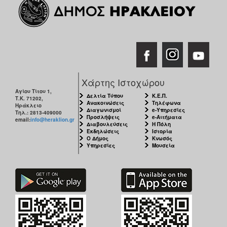
Χάρτης Ιστοχώρου
Αγίου Τίτου 1,
Δελτία Τύπου
Κ.Ε.Π.
Τ.Κ. 71202,
Ανακοινώσεις
Τηλέφωνα
Ηράκλειο
Διαγωνισμοί
e-Υπηρεσίες
Τηλ.: 2813-409000
Προσλήψεις
e-Αιτήματα
email:
info@heraklion.gr
Διαβουλεύσεις
Η Πόλη
Εκδηλώσεις
Ιστορία
Ο Δήμος
Κνωσός
Υπηρεσίες
Μουσεία