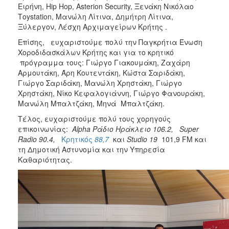
Ειρήνη, Hip Hop, Αsterion Security, Ξενάκη Νικόλαο
ΑΝΘΕΚΤΙΚΗ
ΠΟΛΗ
Τoystation, Μανώλη Λίτινα, Δημήτρη Λίτινα,
Ξύλεργον, Λέσχη Αρχιμαγείρων Κρήτης .
Επίσης, ευχαριστούμε πολύ την Παγκρήτια Ένωση
Χοροδιδασκάλων Κρήτης και για το κρητικό
πρόγραμμα τους: Γιώργο Γιακουμάκη, Ζαχάρη
Αρμουτάκη, Άρη Κουτεντάκη, Κώστα Σαριδάκη,
Γιώργο Σαριδάκη, Μανώλη Χρηστάκη, Γιώργο
Χρηστάκη, Νίκο Κεφαλογιάννη, Γιώργο Φανουράκη,
Μανώλη Μπαλτζάκη, Μηνά Μπαλτζάκη.
Τέλος, ευχαριστούμε πολύ τους χορηγούς
επικοινωνίας:
A
lpha
Ράδιο
Ηράκλειο 106.2,
Super
Radio 90.4,
Κρητικός
88
,
7
και
Studio 19
101,9 FM και
τη Δημοτική Αστυνομία και την Υπηρεσία
Καθαριότητας.