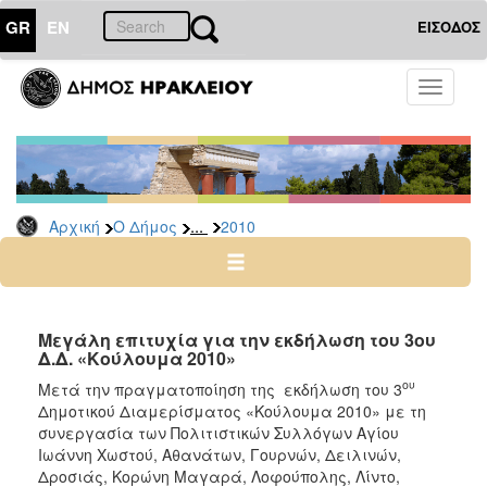
GR
EN
ΕΙΣΟΔΟΣ
Ο
Toggle
ΔΗΜΟΣ
navigati
Δελτία
Τύπου
Αρχείο
...
Αρχική
Ο Δήμος
2010
2026
2025
2024
2023
Μεγάλη επιτυχία για την εκδήλωση του 3ου
Δ.Δ. «Κούλουμα 2010»
2022
ου
Μετά την πραγματοποίηση της εκδήλωση του 3
2021
Δημοτικού Διαμερίσματος «Κούλουμα 2010» με τη
2020
συνεργασία των Πολιτιστικών Συλλόγων Αγίου
Ιωάννη Χωστού, Αθανάτων, Γουρνών, Δειλινών,
2019
Δροσιάς, Κορώνη Μαγαρά, Λοφούπολης, Λίντο,