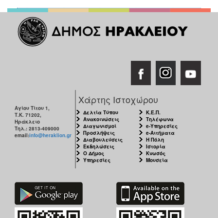
Χάρτης Ιστοχώρου
Αγίου Τίτου 1,
Δελτία Τύπου
Κ.Ε.Π.
Τ.Κ. 71202,
Ανακοινώσεις
Τηλέφωνα
Ηράκλειο
Διαγωνισμοί
e-Υπηρεσίες
Τηλ.: 2813-409000
Προσλήψεις
e-Αιτήματα
email:
info@heraklion.gr
Διαβουλεύσεις
Η Πόλη
Εκδηλώσεις
Ιστορία
Ο Δήμος
Κνωσός
Υπηρεσίες
Μουσεία