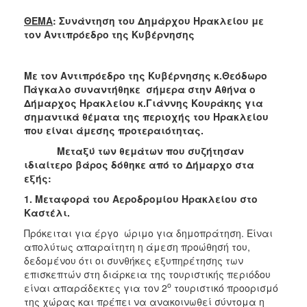
2018
ΘΕΜΑ
: Συνάντηση του Δημάρχου Ηρακλείου με
2017
τον Αντιπρόεδρο της Κυβέρνησης
2016
2015
Με τον Αντιπρόεδρο της Κυβέρνησης κ.Θεόδωρο
2013
Πάγκαλο συναντήθηκε σήμερα στην Αθήνα ο
Δήμαρχος Ηρακλείου κ.Γιάννης Κουράκης για
2012
σημαντικά θέματα της περιοχής του Ηρακλείου
2011
που είναι άμεσης προτεραιότητας.
2010
Μεταξύ των θεμάτων που συζήτησαν
ιδιαίτερο βάρος δόθηκε από το Δήμαρχο στα
2006
εξής:
1. Μεταφορά του Αεροδρομίου Ηρακλείου στο
Καστέλι.
Πρόκειται για έργο ώριμο για δημοπράτηση. Είναι
Ο
ΤΟΠΟΣ
απολύτως απαραίτητη η άμεση προώθησή του,
ΜΑΣ
δεδομένου ότι οι συνθήκες εξυπηρέτησης των
επισκεπτών στη διάρκεια της τουριστικής περιόδου
ΠΟΛΙΤΙΣΜΟΣ
ο
είναι απαράδεκτες για τον 2
τουριστικό προορισμό
της χώρας και πρέπει να ανακοινωθεί σύντομα η