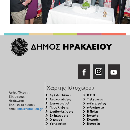
Χάρτης Ιστοχώρου
Αγίου Τίτου 1,
Δελτία Τύπου
Κ.Ε.Π.
Τ.Κ. 71202,
Ανακοινώσεις
Τηλέφωνα
Ηράκλειο
Διαγωνισμοί
e-Υπηρεσίες
Τηλ.: 2813-409000
Προσλήψεις
e-Αιτήματα
email:
info@heraklion.gr
Διαβουλεύσεις
Η Πόλη
Εκδηλώσεις
Ιστορία
Ο Δήμος
Κνωσός
Υπηρεσίες
Μουσεία