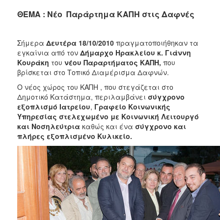
2018
ΘΕΜΑ : Νέο Παράρτημα ΚΑΠΗ στις Δαφνές
2017
2016
Σήμερα
Δευτέρα 18/10/2010
πραγματοποιήθηκαν τα
2015
εγκαίνια
από τον
Δήμαρχο Ηρακλείου κ. Γιάννη
2013
Κουράκη
του
νέου Παραρτήματος ΚΑΠΗ,
που
βρίσκεται στο Τοπικό Διαμέρισμα Δαφνών.
2012
Ο νέος χώρος του ΚΑΠΗ , που στεγάζεται στο
2011
Δημοτικό Κατάστημα, περιλαμβάνει
σύγχρονο
2010
εξοπλισμό Ιατρείου
,
Γραφείο Κοινωνικής
Υπηρεσίας στελεχωμένο με Κοινωνική Λειτουργό
2006
και Νοσηλεύτρια
καθώς και ένα
σύγχρονο και
πλήρες εξοπλισμένο Κυλικείο.
Ο
ΤΟΠΟΣ
ΜΑΣ
ΠΟΛΙΤΙΣΜΟΣ