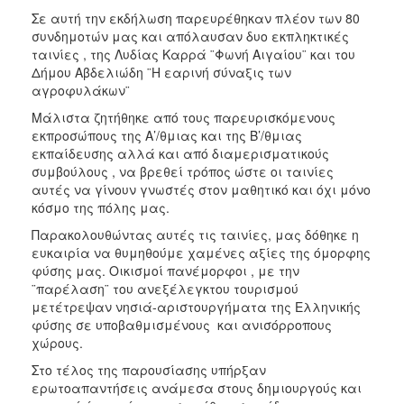
2018
Σε αυτή την εκδήλωση παρευρέθηκαν πλέον των 80
2017
συνδημοτών μας και απόλαυσαν δυο εκπληκτικές
ταινίες , της Λυδίας Καρρά ¨Φωνή Αιγαίου¨ και του
2016
Δήμου Αβδελιώδη ¨Η εαρινή σύναξις των
2015
αγροφυλάκων¨
2013
Μάλιστα ζητήθηκε από τους παρευρισκόμενους
εκπροσώπους της Α’/θμιας και της Β’/θμιας
2012
εκπαίδευσης αλλά και από διαμερισματικούς
2011
συμβούλους , να βρεθεί τρόπος ώστε οι ταινίες
αυτές να γίνουν γνωστές στον μαθητικό και όχι μόνο
2010
κόσμο της πόλης μας.
2006
Παρακολουθώντας αυτές τις ταινίες, μας δόθηκε η
ευκαιρία να θυμηθούμε χαμένες αξίες της όμορφης
φύσης μας. Οικισμοί πανέμορφοι , με την
¨παρέλαση¨ του ανεξέλεγκτου τουρισμού
μετέτρεψαν νησιά-αριστουργήματα της Ελληνικής
Ο
ΤΟΠΟΣ
φύσης σε υποβαθμισμένους και ανισόρροπους
ΜΑΣ
χώρους.
Στο τέλος της παρουσίασης υπήρξαν
ΠΟΛΙΤΙΣΜΟΣ
ερωτοαπαντήσεις ανάμεσα στους δημιουργούς και