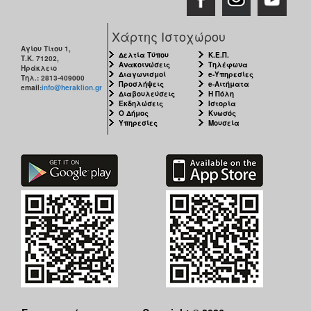
Χάρτης Ιστοχώρου
Αγίου Τίτου 1,
Δελτία Τύπου
Κ.Ε.Π.
Τ.Κ. 71202,
Ανακοινώσεις
Τηλέφωνα
Ηράκλειο
Διαγωνισμοί
e-Υπηρεσίες
Τηλ.: 2813-409000
Προσλήψεις
e-Αιτήματα
email:
info@heraklion.gr
Διαβουλεύσεις
Η Πόλη
Εκδηλώσεις
Ιστορία
Ο Δήμος
Κνωσός
Υπηρεσίες
Μουσεία