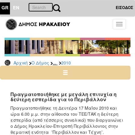
GR
EN
ΕΙΣΟΔΟΣ
Ο
Toggle
ΔΗΜΟΣ
navigati
Δελτία
Τύπου
Αρχείο
...
Αρχική
Ο Δήμος
2010
2026
2025
2024
2023
Πραγματοποιήθηκε με μεγάλη επιτυχία η
δεύτερη εσπερίδα για το Περιβάλλον
2022
Πραγματοποιήθηκε τη Δευτέρα 17 Μαΐου 2010 και
2021
ώρα 6.00 μ.μ. στην αίθουσα του ΤΕΕ/ΤΑΚ η δεύτερη
2020
εσπερίδα (από τέσσερις συνολικά) που διοργανώνει
ο Δήμος Ηρακλείου-Επιτροπή Περιβάλλοντος στην
2019
θεματική ενότητα ¨Περιβάλλον και Τέχνη¨.