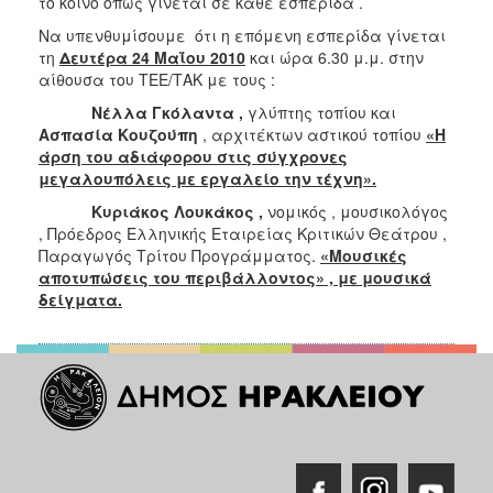
το κοινό όπως γίνεται σε κάθε εσπερίδα .
ΑΝΘΕΚΤΙΚΗ
ΠΟΛΗ
Να υπενθυμίσουμε ότι η επόμενη εσπερίδα γίνεται
τη
Δευτέρα 24 Μαΐου 2010
και ώρα 6.30 μ.μ. στην
αίθουσα του ΤΕΕ/ΤΑΚ με τους :
Νέλλα Γκόλαντα ,
γλύπτης τοπίου και
Ασπασία Κουζούπη
, αρχιτέκτων αστικού τοπίου
«Η
άρση του αδιάφορου στις σύγχρονες
μεγαλουπόλεις με εργαλείο την τέχνη».
Κυριάκος Λουκάκος ,
νομικός , μουσικολόγος
, Πρόεδρος Ελληνικής Εταιρείας Κριτικών Θεάτρου ,
Παραγωγός Τρίτου Προγράμματος.
«Μουσικές
αποτυπώσεις του περιβάλλοντος» , με μουσικά
δείγματα.