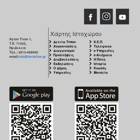
Χάρτης Ιστοχώρου
Αγίου Τίτου 1,
Δελτία Τύπου
Κ.Ε.Π.
Τ.Κ. 71202,
Ανακοινώσεις
Τηλέφωνα
Ηράκλειο
Διαγωνισμοί
e-Υπηρεσίες
Τηλ.: 2813-409000
Προσλήψεις
e-Αιτήματα
email:
info@heraklion.gr
Διαβουλεύσεις
Η Πόλη
Εκδηλώσεις
Ιστορία
Ο Δήμος
Κνωσός
Υπηρεσίες
Μουσεία