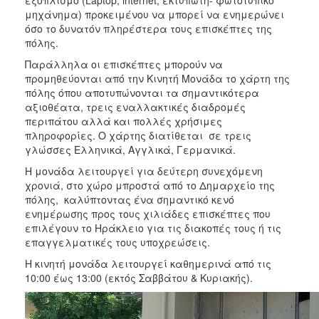
2018
μηχάνημα) προκειμένου να μπορεί να ενημερώνει
2017
όσο το δυνατόν πληρέστερα τους επισκέπτες της
πόλης.
2016
Παράλληλα οι επισκέπτες μπορούν να
2015
προμηθεύονται από την Κινητή Μονάδα το χάρτη της
2013
πόλης όπου αποτυπώνονται τα σημαντικότερα
αξιοθέατα, τρεις εναλλακτικές διαδρομές
2012
περιπάτου αλλά και πολλές χρήσιμες
2011
πληροφορίες. Ο χάρτης διατίθεται σε τρεις
γλώσσες Ελληνικά, Αγγλικά, Γερμανικά.
2010
Η μονάδα λειτουργεί για δεύτερη συνεχόμενη
2006
χρονιά, στο χώρο μπροστά από το Δημαρχείο της
πόλης, καλύπτοντας ένα σημαντικό κενό
ενημέρωσης προς τους χιλιάδες επισκέπτες που
επιλέγουν το Ηράκλειο για τις διακοπές τους ή τις
επαγγελματικές τους υποχρεώσεις.
Ο
ΤΟΠΟΣ
Η κινητή μονάδα λειτουργεί καθημερινά από τις
ΜΑΣ
10:00 έως 13:00 (εκτός Σαββάτου & Κυριακής).
ΠΟΛΙΤΙΣΜΟΣ