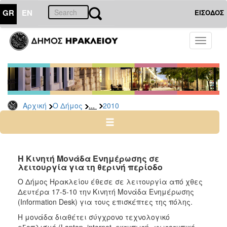
GR
EN
ΕΙΣΟΔΟΣ
Ο
Toggle
ΔΗΜΟΣ
navigati
Δελτία
Τύπου
Αρχείο
...
Αρχική
Ο Δήμος
2010
2026
2025
2024
2023
Η Κινητή Μονάδα Ενημέρωσης σε
λειτουργία για τη θερινή περίοδο
2022
Ο Δήμος Ηρακλείου έθεσε σε λειτουργία από χθες
2021
Δευτέρα 17-5-10 την Κινητή Μονάδα Ενημέρωσης
2020
(Information Desk) για τους επισκέπτες της πόλης.
2019
Η μονάδα διαθέτει σύγχρονο τεχνολογικό
εξοπλισμό (Laptop, internet, εκτυπωτή- φωτοτυπικό