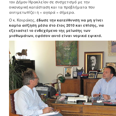
2018
του Δήμου Ηρακλείου σε συσχετισμό με την
οικονομική κατάσταση και τα προβλήματα που
2017
αντιμετωπίζει η « αγορά » σήμερα.
2016
Ο κ. Κουράκης,
έδωσε την κατεύθυνση
να μη γίνει
2015
καμία αύξηση μέσα στο έτος 2010 και επίσης, να
εξεταστεί το ενδεχόμενο της μείωσης των
2013
μισθωμάτων, εφόσον αυτό είναι νομικά εφικτό.
2012
2011
2010
2006
Ο
ΤΟΠΟΣ
ΜΑΣ
ΠΟΛΙΤΙΣΜΟΣ