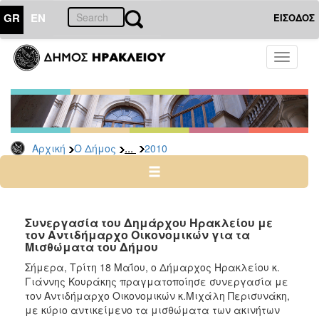
GR
EN
ΕΙΣΟΔΟΣ
Ο
Toggle
ΔΗΜΟΣ
navigati
Δελτία
Τύπου
Αρχείο
...
Αρχική
Ο Δήμος
2010
2026
2025
2024
2023
Συνεργασία του Δημάρχου Ηρακλείου με
τον Αντιδήμαρχο Οικονομικών για τα
2022
Μισθώματα του Δήμου
2021
Σήμερα, Τρίτη 18 Μαΐου, ο Δήμαρχος Ηρακλείου κ.
2020
Γιάννης Κουράκης πραγματοποίησε συνεργασία με
τον Αντιδήμαρχο Οικονομικών κ.Μιχάλη Περισυνάκη,
2019
με κύριο αντικείμενο τα μισθώματα των ακινήτων