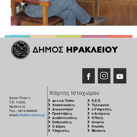
ΑΝΘΕΚΤΙΚΗ
ΠΟΛΗ
Χάρτης Ιστοχώρου
Αγίου Τίτου 1,
Δελτία Τύπου
Κ.Ε.Π.
Τ.Κ. 71202,
Ανακοινώσεις
Τηλέφωνα
Ηράκλειο
Διαγωνισμοί
e-Υπηρεσίες
Τηλ.: 2813-409000
Προσλήψεις
e-Αιτήματα
email:
info@heraklion.gr
Διαβουλεύσεις
Η Πόλη
Εκδηλώσεις
Ιστορία
Ο Δήμος
Κνωσός
Υπηρεσίες
Μουσεία