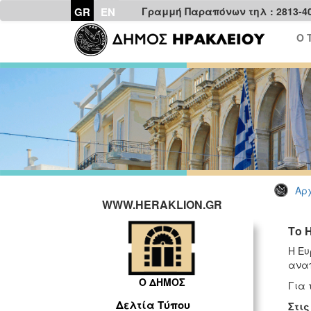
GR
EN
Γραμμή Παραπόνων τηλ : 2813-4
Ο 
Αρχ
WWW.HERAKLION.GR
Το 
Η Ευ
αναπ
Ο ΔΗΜΟΣ
Για 
Δελτία Τύπου
Στις