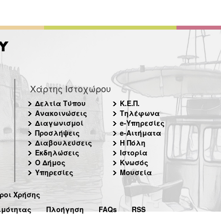
Χάρτης Ιστοχώρου
Δελτία Τύπου
Κ.Ε.Π.
Ανακοινώσεις
Τηλέφωνα
Διαγωνισμοί
e-Υπηρεσίες
Προσλήψεις
e-Αιτήματα
Διαβουλεύσεις
Η Πόλη
Εκδηλώσεις
Ιστορία
Ο Δήμος
Κνωσός
Υπηρεσίες
Μουσεία
ροι Χρήσης
ιμότητας
Πλοήγηση
FAQs
RSS