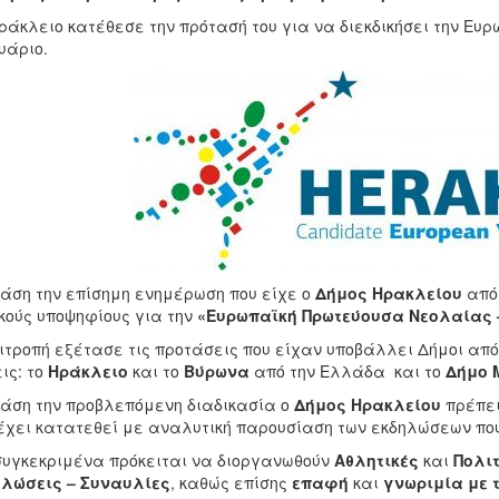
ράκλειο κατέθεσε την πρότασή του για να διεκδικήσει την Ε
υάριο.
άση την επίσημη ενημέρωση που είχε ο
Δήμος Ηρακλείου
από 
κούς υποψηφίους για την
«Ευρωπαϊκή Πρωτεύουσα Νεολαίας –
ιτροπή εξέτασε τις προτάσεις που είχαν υποβάλλει Δήμοι από
ις: το
Ηράκλειο
και το
Βύρωνα
από την Ελλάδα και το
Δήμο 
άση την προβλεπόμενη διαδικασία ο
Δήμος Ηρακλείου
πρέπει
έχει κατατεθεί με αναλυτική παρουσίαση των εκδηλώσεων που
συγκεκριμένα πρόκειται να διοργανωθούν
Αθλητικές
και
Πολιτ
ηλώσεις – Συναυλίες
, καθώς επίσης
επαφή
και
γνωριμία με τ