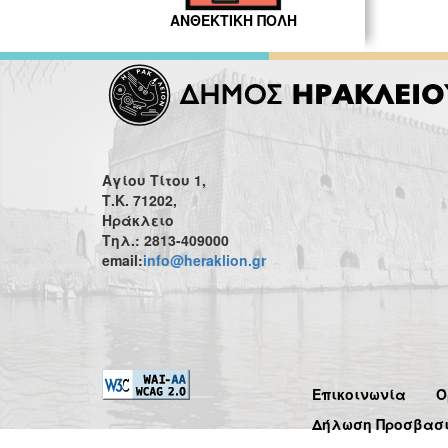
ΑΝΘΕΚΤΙΚΗ ΠΟΛΗ
Αγίου Τίτου 1,
Τ.Κ. 71202,
Ηράκλειο
Τηλ.: 2813-409000
email:
info@heraklion.gr
Επικοινωνία
Ό
Δήλωση Προσβασ