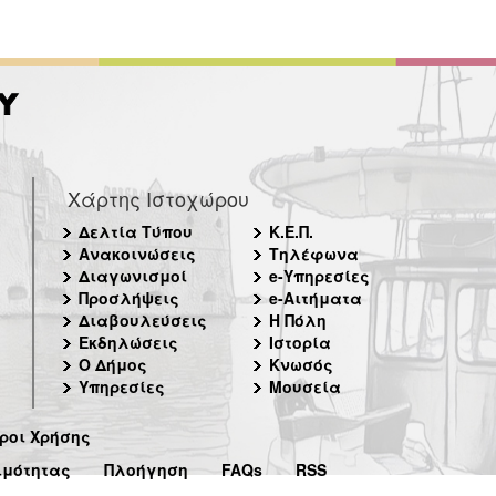
Χάρτης Ιστοχώρου
Δελτία Τύπου
Κ.Ε.Π.
Ανακοινώσεις
Τηλέφωνα
Διαγωνισμοί
e-Υπηρεσίες
Προσλήψεις
e-Αιτήματα
Διαβουλεύσεις
Η Πόλη
Εκδηλώσεις
Ιστορία
Ο Δήμος
Κνωσός
Υπηρεσίες
Μουσεία
ροι Χρήσης
ιμότητας
Πλοήγηση
FAQs
RSS