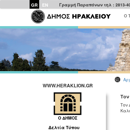
GR
EN
Γραμμή Παραπόνων τηλ : 2813-4
Ο 
Αρχ
WWW.HERAKLION.GR
Τον
Τον 
Καλ
Ο ΔΗΜΟΣ
Δελτία Τύπου