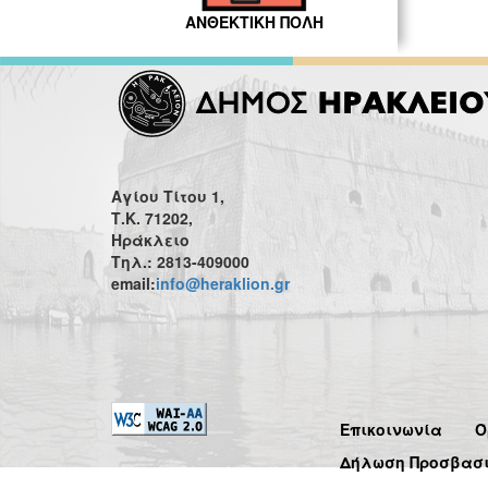
ΑΝΘΕΚΤΙΚΗ ΠΟΛΗ
Αγίου Τίτου 1,
Τ.Κ. 71202,
Ηράκλειο
Τηλ.: 2813-409000
email:
info@heraklion.gr
Επικοινωνία
Ό
Δήλωση Προσβασ