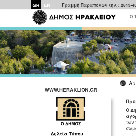
GR
EN
Γραμμή Παραπόνων τηλ : 2813-4
Ο 
Αρ
WWW.HERAKLION.GR
Προ
Ο Δ
αγόρ
των 
Ο ΔΗΜΟΣ
σωμ
Δελτία Τύπου