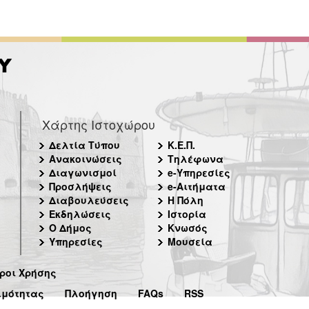
Χάρτης Ιστοχώρου
Δελτία Τύπου
Κ.Ε.Π.
Ανακοινώσεις
Τηλέφωνα
Διαγωνισμοί
e-Υπηρεσίες
Προσλήψεις
e-Αιτήματα
Διαβουλεύσεις
Η Πόλη
Εκδηλώσεις
Ιστορία
Ο Δήμος
Κνωσός
Υπηρεσίες
Μουσεία
ροι Χρήσης
ιμότητας
Πλοήγηση
FAQs
RSS