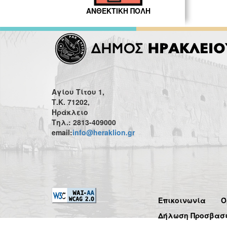
ΑΝΘΕΚΤΙΚΗ ΠΟΛΗ
Αγίου Τίτου 1,
Τ.Κ. 71202,
Ηράκλειο
Τηλ.: 2813-409000
email:
info@heraklion.gr
Επικοινωνία
Ό
Δήλωση Προσβασ