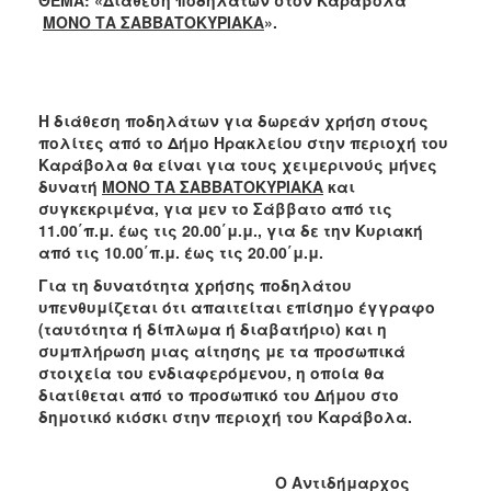
2018
ΜΟΝΟ ΤΑ ΣΑΒΒΑΤΟΚΥΡΙΑΚΑ
».
2017
2016
2015
Η διάθεση ποδηλάτων για δωρεάν χρήση στους
2013
πολίτες από το Δήμο Ηρακλείου στην περιοχή του
Καράβολα θα είναι για τους χειμερινούς μήνες
2012
δυνατή
ΜΟΝΟ ΤΑ ΣΑΒΒΑΤΟΚΥΡΙΑΚΑ
και
2011
συγκεκριμένα, για μεν το Σάββατο από τις
11.00΄π.μ. έως τις 20.00΄μ.μ., για δε την Κυριακή
2010
από τις 10.00΄π.μ. έως τις 20.00΄μ.μ.
2006
Για τη δυνατότητα χρήσης ποδηλάτου
υπενθυμίζεται ότι απαιτείται επίσημο έγγραφο
(ταυτότητα ή δίπλωμα ή διαβατήριο) και η
συμπλήρωση μιας αίτησης με τα προσωπικά
στοιχεία του ενδιαφερόμενου, η οποία θα
Ο
ΤΟΠΟΣ
διατίθεται από το προσωπικό του Δήμου στο
ΜΑΣ
δημοτικό κιόσκι στην περιοχή του Καράβολα.
ΠΟΛΙΤΙΣΜΟΣ
Ο Αντιδήμαρχος