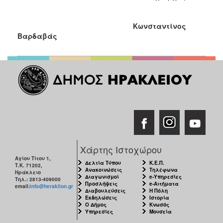
ΑΝΘΕΚΤΙΚΗ
ΠΟΛΗ
Κωνσταντίνος
Βαρδαβάς
Χάρτης Ιστοχώρου
Αγίου Τίτου 1,
Δελτία Τύπου
Κ.Ε.Π.
Τ.Κ. 71202,
Ανακοινώσεις
Τηλέφωνα
Ηράκλειο
Διαγωνισμοί
e-Υπηρεσίες
Τηλ.: 2813-409000
Προσλήψεις
e-Αιτήματα
email:
info@heraklion.gr
Διαβουλεύσεις
Η Πόλη
Εκδηλώσεις
Ιστορία
Ο Δήμος
Κνωσός
Υπηρεσίες
Μουσεία