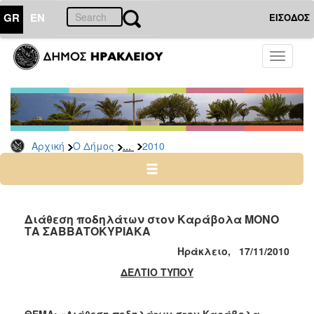
GR
EN
ΕΙΣΟΔΟΣ
Ο
Toggle
ΔΗΜΟΣ
navigati
Δελτία
Τύπου
Αρχείο
...
Αρχική
Ο Δήμος
2010
2026
2025
2024
2023
Διάθεση ποδηλάτων στον Καράβολα ΜΟΝΟ
ΤΑ ΣΑΒΒΑΤΟΚΥΡΙΑΚΑ
2022
Ηράκλειο,
17/
11/2010
2021
ΔΕΛΤΙΟ ΤΥΠΟΥ
2020
2019
ΘΕΜΑ: «Διάθεση ποδηλάτων στον Καράβολα