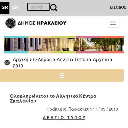
GR
EN
ΕΙΣΟΔΟΣ
Ο
Toggle
ΔΗΜΟΣ
navigati
Δελτία
Τύπου
Αρχείο
Αρχική
Ο Δήμος
Δελτία Τύπου
Αρχείο
2026
2010
2025
2024
2023
2022
Ολοκληρώνεται το Αθλητικό Κέντρο
Σκαλανίου
2021
Ηράκλειο, Παρασκευή 17 / 09 / 2010
2020
Δ Ε Λ Τ Ι Ο Τ Υ Π Ο Υ
2019