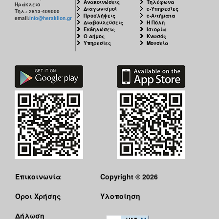
Ανακοινώσεις
Τηλέφωνα
Ηράκλειο
Διαγωνισμοί
e-Υπηρεσίες
Τηλ.: 2813-409000
Προσλήψεις
e-Αιτήματα
email:
info@heraklion.gr
Διαβουλεύσεις
Η Πόλη
Εκδηλώσεις
Ιστορία
Ο Δήμος
Κνωσός
Υπηρεσίες
Μουσεία
Επικοινωνία
Copyright © 2026
Όροι Χρήσης
Υλοποίηση
Δήλωση