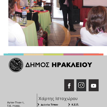
Χάρτης Ιστοχώρου
Αγίου Τίτου 1,
Δελτία Τύπου
Κ.Ε.Π.
Τ.Κ. 71202,