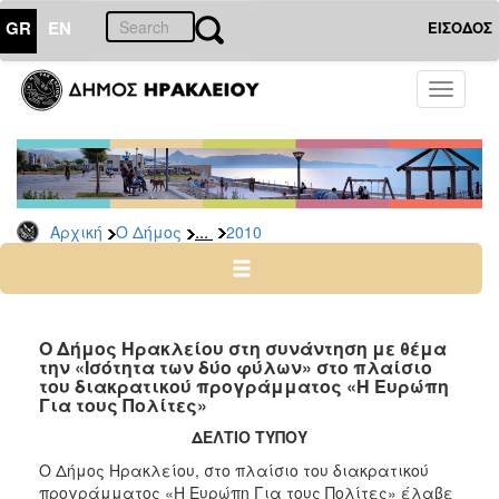
GR
EN
ΕΙΣΟΔΟΣ
Ο
Toggle
ΔΗΜΟΣ
navigati
Δελτία
Τύπου
Αρχείο
...
Αρχική
Ο Δήμος
2010
2026
2025
2024
2023
Ο Δήμος Ηρακλείου στη συνάντηση με θέμα
την «Ισότητα των δύο φύλων» στο πλαίσιο
2022
του διακρατικού προγράμματος «Η Ευρώπη
2021
Για τους Πολίτες»
2020
ΔΕΛΤΙΟ ΤΥΠΟΥ
2019
Ο Δήμος Ηρακλείου, στο πλαίσιο του διακρατικού
προγράμματος «Η Ευρώπη Για τους Πολίτες» έλαβε