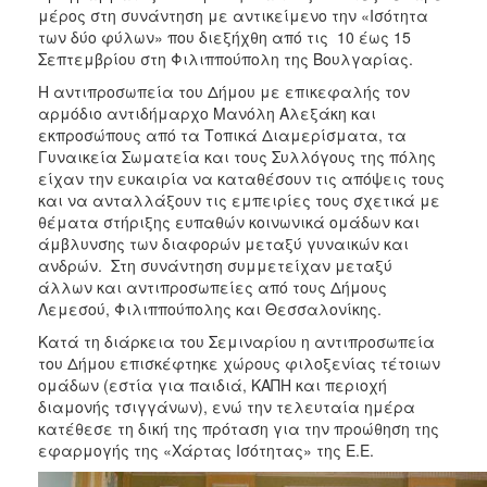
2018
μέρος στη συνάντηση με αντικείμενο την «Ισότητα
2017
των δύο φύλων» που διεξήχθη από τις 10 έως 15
Σεπτεμβρίου στη Φιλιππούπολη της Βουλγαρίας.
2016
Η αντιπροσωπεία του Δήμου με επικεφαλής τον
2015
αρμόδιο αντιδήμαρχο Μανόλη Αλεξάκη και
2013
εκπροσώπους από τα Τοπικά Διαμερίσματα, τα
Γυναικεία Σωματεία και τους Συλλόγους της πόλης
2012
είχαν την ευκαιρία να καταθέσουν τις απόψεις τους
2011
και να ανταλλάξουν τις εμπειρίες τους σχετικά με
θέματα στήριξης ευπαθών κοινωνικά ομάδων και
2010
άμβλυνσης των διαφορών μεταξύ γυναικών και
2006
ανδρών. Στη συνάντηση συμμετείχαν μεταξύ
άλλων και αντιπροσωπείες από τους Δήμους
Λεμεσού, Φιλιππούπολης και Θεσσαλονίκης.
Κατά τη διάρκεια του Σεμιναρίου η αντιπροσωπεία
του Δήμου επισκέφτηκε χώρους φιλοξενίας τέτοιων
Ο
ομάδων (εστία για παιδιά, ΚΑΠΗ και περιοχή
ΤΟΠΟΣ
ΜΑΣ
διαμονής τσιγγάνων), ενώ την τελευταία ημέρα
κατέθεσε τη δική της πρόταση για την προώθηση της
εφαρμογής της «Χάρτας Ισότητας» της Ε.Ε.
ΠΟΛΙΤΙΣΜΟΣ