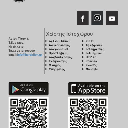
ΑΝΘΕΚΤΙΚΗ
ΠΟΛΗ
Χάρτης Ιστοχώρου
Αγίου Τίτου 1,
Δελτία Τύπου
Κ.Ε.Π.
Τ.Κ. 71202,
Ανακοινώσεις
Τηλέφωνα
Ηράκλειο
Διαγωνισμοί
e-Υπηρεσίες
Τηλ.: 2813-409000
Προσλήψεις
e-Αιτήματα
email:
info@heraklion.gr
Διαβουλεύσεις
Η Πόλη
Εκδηλώσεις
Ιστορία
Ο Δήμος
Κνωσός
Υπηρεσίες
Μουσεία