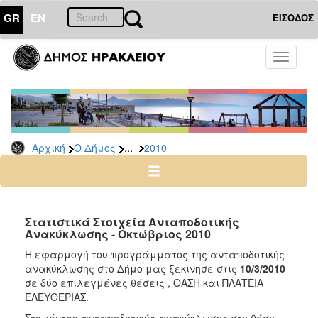
GR
EN
ΕΙΣΟΔΟΣ
Ο
Toggle
ΔΗΜΟΣ
navigati
Δελτία
Τύπου
Αρχείο
...
Αρχική
Ο Δήμος
2010
2026
2025
2024
2023
Στατιστικά Στοιχεία Ανταποδοτικής
Ανακύκλωσης - Οκτώβριος 2010
2022
H εφαρμογή του προγράμματος της ανταποδοτικής
2021
ανακύκλωσης στο Δήμο μας ξεκίνησε στις
10/3/2010
2020
σε δύο επιλεγμένες θέσεις , ΟΑΣΗ και ΠΛΑΤΕΙΑ
ΕΛΕΥΘΕΡΙΑΣ.
2019
Στο κέντρο ανταποδοτικής ανακύκλωσης στη θέση