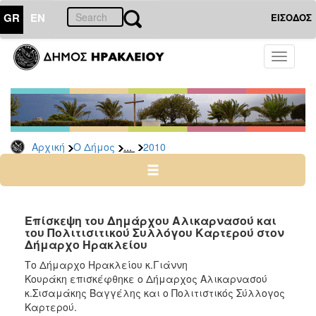
GR
EN
ΕΙΣΟΔΟΣ
Ο
Toggle
ΔΗΜΟΣ
navigati
Δελτία
Τύπου
Αρχείο
...
Αρχική
Ο Δήμος
2010
2026
2025
2024
2023
Επίσκεψη του Δημάρχου Αλικαρνασού και
του Πολιτισιτικού Συλλόγου Καρτερού στον
2022
Δήμαρχο Ηρακλείου
2021
Το Δήμαρχο Ηρακλείου κ.Γιάννη
2020
Κουράκη επισκέφθηκε ο Δήμαρχος Αλικαρνασού
κ.Σισαμάκης Βαγγέλης και ο Πολιτιστικός Σύλλογος
2019
Καρτερού.