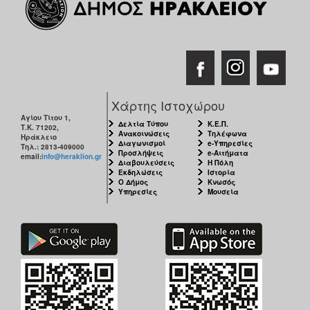
ΑΝΘΕΚΤΙΚΗ
ΠΟΛΗ
Χάρτης Ιστοχώρου
Αγίου Τίτου 1,
Δελτία Τύπου
Κ.Ε.Π.
Τ.Κ. 71202,
Ανακοινώσεις
Τηλέφωνα
Ηράκλειο
Διαγωνισμοί
e-Υπηρεσίες
Τηλ.: 2813-409000
Προσλήψεις
e-Αιτήματα
email:
info@heraklion.gr
Διαβουλεύσεις
Η Πόλη
Εκδηλώσεις
Ιστορία
Ο Δήμος
Κνωσός
Υπηρεσίες
Μουσεία