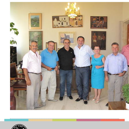
2018
2017
2016
2015
2013
2012
2011
2010
2006
Ο
ΤΟΠΟΣ
ΜΑΣ
ΠΟΛΙΤΙΣΜΟΣ