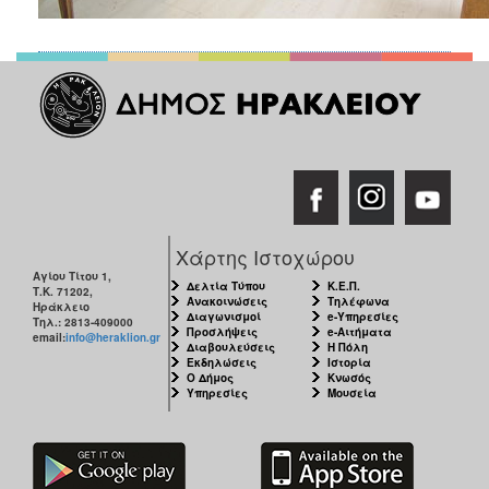
ΑΝΘΕΚΤΙΚΗ
ΠΟΛΗ
Χάρτης Ιστοχώρου
Αγίου Τίτου 1,
Δελτία Τύπου
Κ.Ε.Π.
Τ.Κ. 71202,
Ανακοινώσεις
Τηλέφωνα
Ηράκλειο
Διαγωνισμοί
e-Υπηρεσίες
Τηλ.: 2813-409000
Προσλήψεις
e-Αιτήματα
email:
info@heraklion.gr
Διαβουλεύσεις
Η Πόλη
Εκδηλώσεις
Ιστορία
Ο Δήμος
Κνωσός
Υπηρεσίες
Μουσεία