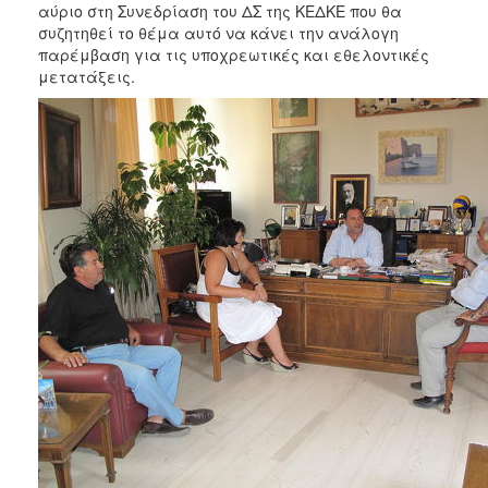
2018
αύριο στη Συνεδρίαση του ΔΣ της ΚΕΔΚΕ που θα
συζητηθεί το θέμα αυτό να κάνει την ανάλογη
2017
παρέμβαση για τις υποχρεωτικές και εθελοντικές
2016
μετατάξεις.
2015
2013
2012
2011
2010
2006
Ο
ΤΟΠΟΣ
ΜΑΣ
ΠΟΛΙΤΙΣΜΟΣ