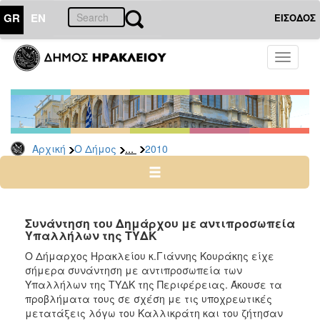
GR
EN
ΕΙΣΟΔΟΣ
Ο
Toggle
ΔΗΜΟΣ
navigati
Δελτία
Τύπου
Αρχείο
...
Αρχική
Ο Δήμος
2010
2026
2025
2024
2023
Συνάντηση του Δημάρχου με αντιπροσωπεία
Υπαλλήλων της ΤΥΔΚ
2022
Ο Δήμαρχος Ηρακλείου κ.Γιάννης Κουράκης είχε
2021
σήμερα συνάντηση με αντιπροσωπεία των
2020
Υπαλλήλων της ΤΥΔΚ της Περιφέρειας. Άκουσε τα
προβλήματα τους σε σχέση με τις υποχρεωτικές
2019
μετατάξεις λόγω του Καλλικράτη και του ζήτησαν