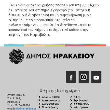
2018
Για τη δυνατότητα χρήσης ποδηλάτου υπενθυμίζεται
2017
ότι απαιτείται επίσημο έγγραφο (ταυτότητα ή
δίπλωμα ή διαβατήριο) και η συμπλήρωση μιας
2016
αίτησης με τα προσωπικά στοιχεία του
2015
ενδιαφερόμενου, η οποία θα διατίθεται από το
προσωπικό του Δήμου στο δημοτικό κιόσκι στην
2013
περιοχή του Καράβολα.
2012
2011
2010
2006
Ο
ΤΟΠΟΣ
Χάρτης Ιστοχώρου
ΜΑΣ
Αγίου Τίτου 1,
Δελτία Τύπου
Κ.Ε.Π.
Τ.Κ. 71202,
Ανακοινώσεις
Τηλέφωνα
ΠΟΛΙΤΙΣΜΟΣ
Ηράκλειο
Διαγωνισμοί
e-Υπηρεσίες
Τηλ.: 2813-409000
Προσλήψεις
e-Αιτήματα
email:
info@heraklion.gr