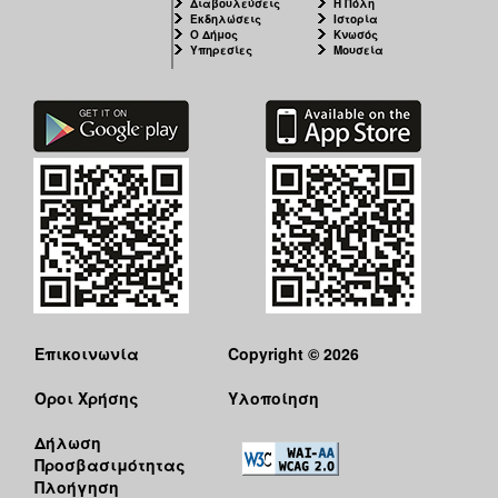
Διαβουλεύσεις
Η Πόλη
ΑΝΘΕΚΤΙΚΗ
Εκδηλώσεις
Ιστορία
ΠΟΛΗ
Ο Δήμος
Κνωσός
Υπηρεσίες
Μουσεία
Επικοινωνία
Copyright © 2026
Όροι Χρήσης
Υλοποίηση
Δήλωση
Προσβασιμότητας
Πλοήγηση