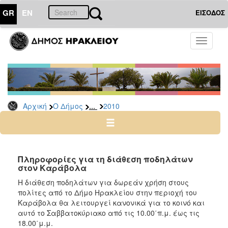
GR
EN
ΕΙΣΟΔΟΣ
Ο
Toggle
ΔΗΜΟΣ
navigati
Δελτία
Τύπου
Αρχείο
...
Αρχική
Ο Δήμος
2010
2026
2025
2024
2023
Πληροφορίες για τη διάθεση ποδηλάτων
στον Καράβολα
2022
Η διάθεση ποδηλάτων για δωρεάν χρήση στους
2021
πολίτες από το Δήμο Ηρακλείου στην περιοχή του
2020
Καράβολα θα λειτουργεί κανονικά για το κοινό και
αυτό το Σαββατοκύριακο από τις 10.00΄π.μ. έως τις
2019
18.00΄μ.μ.