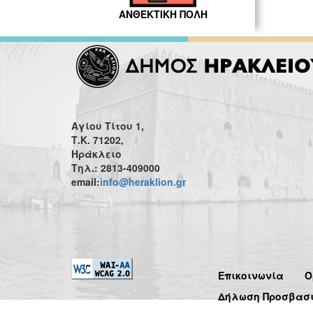
ΑΝΘΕΚΤΙΚΗ ΠΟΛΗ
Αγίου Τίτου 1,
Τ.Κ. 71202,
Ηράκλειο
Τηλ.: 2813-409000
email:
info@heraklion.gr
Επικοινωνία
Ό
Δήλωση Προσβασ