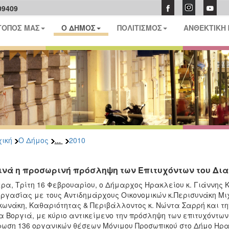
09409
ΤΟΠΟΣ ΜΑΣ
Ο ΔΗΜΟΣ
ΠΟΛΙΤΙΣΜΟΣ
ΑΝΘΕΚΤΙΚΗ
...
ική
Ο Δήμος
2010
ινά η προσωρινή πρόσληψη των Επιτυχόντων του Δι
ρα, Τρίτη 16 Φεβρουαρίου, ο Δήμαρχος Ηρακλείου κ. Γιάννης
ργασίας με τους Αντιδημάρχους Οικονομικών κ.Περισυνάκη Μιχ
ωνάκη, Καθαριότητας & Περιβάλλοντος κ. Νώντα Σαρρή και την
α Βοργιά, με κύριο αντικείμενο την πρόσληψη των επιτυχόντω
ωση 136 οργανικών θέσεων Μόνιμου Προσωπικού στο Δήμο Ηρα