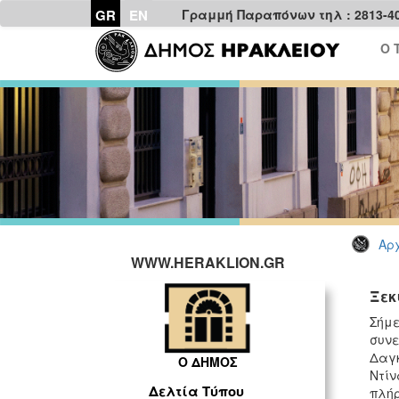
GR
EN
Γραμμή Παραπόνων τηλ : 2813-4
Ο 
Αρχ
WWW.HERAKLION.GR
Ξεκ
Σήμε
συνε
Δαγκ
Ο ΔΗΜΟΣ
Ντίν
Δελτία Τύπου
πλήρ