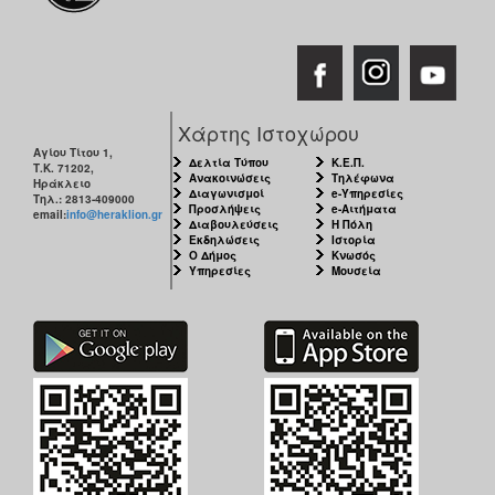
ΑΝΘΕΚΤΙΚΗ
ΠΟΛΗ
Χάρτης Ιστοχώρου
Αγίου Τίτου 1,
Δελτία Τύπου
Κ.Ε.Π.
Τ.Κ. 71202,
Ανακοινώσεις
Τηλέφωνα
Ηράκλειο
Διαγωνισμοί
e-Υπηρεσίες
Τηλ.: 2813-409000
Προσλήψεις
e-Αιτήματα
email:
info@heraklion.gr
Διαβουλεύσεις
Η Πόλη
Εκδηλώσεις
Ιστορία
Ο Δήμος
Κνωσός
Υπηρεσίες
Μουσεία