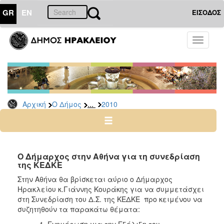
GR
EN
ΕΙΣΟΔΟΣ
Ο
Toggle
ΔΗΜΟΣ
navigati
Δελτία
Τύπου
Αρχείο
...
Αρχική
Ο Δήμος
2010
2026
2025
2024
2023
Ο Δήμαρχος στην Αθήνα για τη συνεδρίαση
της ΚΕΔΚΕ
2022
Στην Αθήνα θα βρίσκεται αύριο ο Δήμαρχος
2021
Ηρακλείου κ.Γιάννης Κουράκης για να συμμετάσχει
2020
στη Συνεδρίαση του Δ.Σ. της ΚΕΔΚΕ προ κειμένου να
συζητηθούν τα παρακάτω θέματα:
2019
Ενημέρωση για την Εξέλιξη του