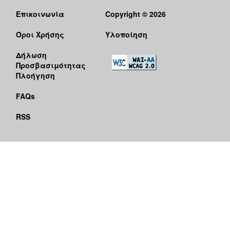
Επικοινωνία
Copyright © 2026
Όροι Χρήσης
Υλοποίηση
Δήλωση
Προσβασιμότητας
Πλοήγηση
FAQs
RSS