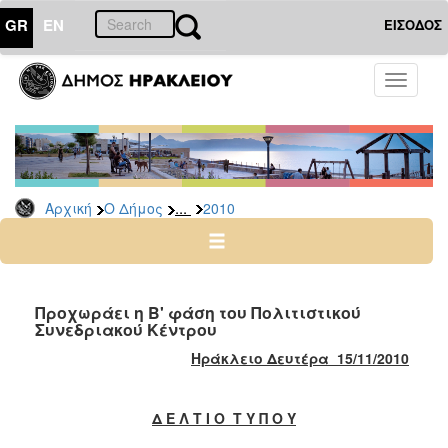
GR
EN
ΕΙΣΟΔΟΣ
Ο
Toggle
ΔΗΜΟΣ
navigati
Δελτία
Τύπου
Αρχείο
...
Αρχική
Ο Δήμος
2010
2026
2025
2024
2023
Προχωράει η Β' φάση του Πολιτιστικού
Συνεδριακού Κέντρου
2022
Ηράκλειο Δευτέρα 15/11/2010
2021
2020
Δ Ε Λ Τ Ι Ο Τ Υ Π Ο Υ
2019