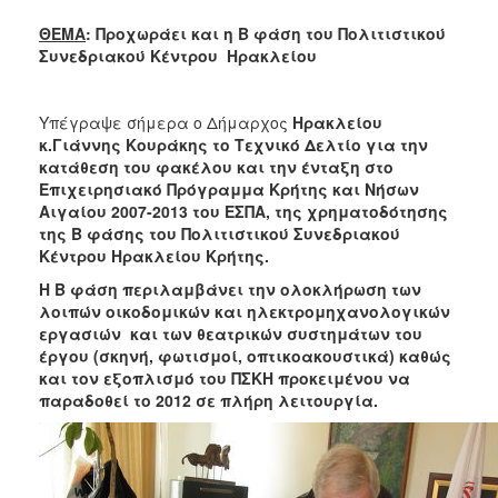
2018
ΘΕΜΑ
: Προχωράει και η Β φάση του Πολιτιστικού
2017
Συνεδριακού Κέντρου Ηρακλείου
2016
2015
Υπέγραψε σήμερα ο Δήμαρχος
Ηρακλείου
2013
κ.Γιάννης Κουράκης το Τεχνικό Δελτίο για την
κατάθεση του φακέλου και την ένταξη στο
2012
Επιχειρησιακό Πρόγραμμα Κρήτης και Νήσων
2011
Αιγαίου 2007-2013 του ΕΣΠΑ, της χρηματοδότησης
της Β φάσης του Πολιτιστικού Συνεδριακού
2010
Κέντρου Ηρακλείου Κρήτης.
2006
Η Β φάση περιλαμβάνει την ολοκλήρωση των
λοιπών οικοδομικών και ηλεκτρομηχανολογικών
εργασιών και των θεατρικών συστημάτων του
έργου (σκηνή, φωτισμοί, οπτικοακουστικά) καθώς
και τον εξοπλισμό του ΠΣΚΗ προκειμένου να
Ο
ΤΟΠΟΣ
παραδοθεί το 2012 σε πλήρη λειτουργία.
ΜΑΣ
ΠΟΛΙΤΙΣΜΟΣ