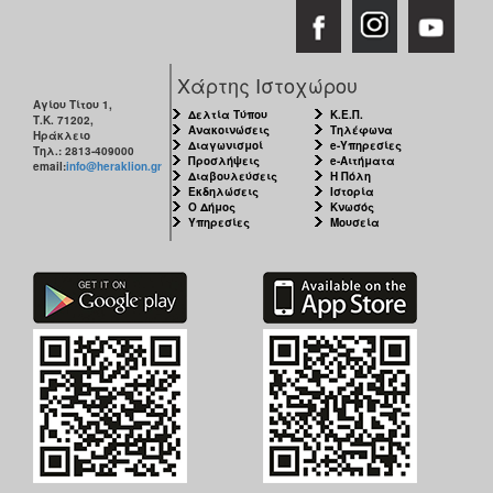
Χάρτης Ιστοχώρου
Αγίου Τίτου 1,
Δελτία Τύπου
Κ.Ε.Π.
Τ.Κ. 71202,
Ανακοινώσεις
Τηλέφωνα
Ηράκλειο
Διαγωνισμοί
e-Υπηρεσίες
Τηλ.: 2813-409000
Προσλήψεις
e-Αιτήματα
email:
info@heraklion.gr
Διαβουλεύσεις
Η Πόλη
Εκδηλώσεις
Ιστορία
Ο Δήμος
Κνωσός
Υπηρεσίες
Μουσεία