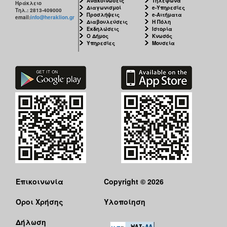
Ανακοινώσεις
Τηλέφωνα
Ηράκλειο
ΑΝΘΕΚΤΙΚΗ
Διαγωνισμοί
e-Υπηρεσίες
Τηλ.: 2813-409000
ΠΟΛΗ
Προσλήψεις
e-Αιτήματα
email:
info@heraklion.gr
Διαβουλεύσεις
Η Πόλη
Εκδηλώσεις
Ιστορία
Ο Δήμος
Κνωσός
Υπηρεσίες
Μουσεία
Επικοινωνία
Copyright © 2026
Όροι Χρήσης
Υλοποίηση
Δήλωση