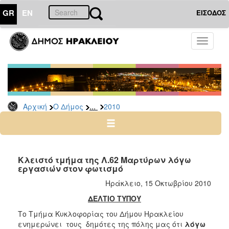
GR
EN
ΕΙΣΟΔΟΣ
Ο
Toggle
ΔΗΜΟΣ
navigati
Δελτία
Τύπου
Αρχείο
...
Αρχική
Ο Δήμος
2010
2026
2025
2024
2023
Κλειστό τμήμα της Λ.62 Μαρτύρων λόγω
εργασιών στον φωτισμό
2022
Ηράκλειο, 15 Οκτωβρίου 2010
2021
ΔΕΛΤΙΟ ΤΥΠΟΥ
2020
Το Τμήμα Κυκλοφορίας του Δήμου Ηρακλείου
2019
ενημερώνει τους δημότες της πόλης μας ότι
λόγω