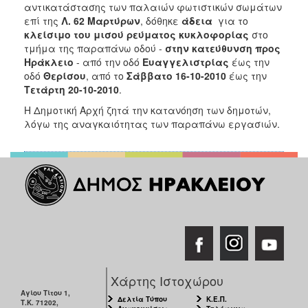
2018
αντικατάστασης των παλαιών φωτιστικών σωμάτων
επί της
Λ. 62 Μαρτύρων
, δόθηκε
άδεια
για το
2017
κλείσιμο
του
μισού ρεύματος κυκλοφορίας
στο
2016
τμήμα της παραπάνω οδού -
στην κατεύθυνση προς
Ηράκλειο
- από την οδό
Ευαγγελιστρίας
έως την
2015
οδό
Θερίσου
, από το
Σάββατο 16-10-2010
έως την
2013
Τετάρτη 20-10-2010
.
2012
Η Δημοτική Αρχή ζητά την κατανόηση των δημοτών,
λόγω της αναγκαιότητας των παραπάνω εργασιών.
2011
2010
2006
Ο
ΤΟΠΟΣ
ΜΑΣ
Χάρτης Ιστοχώρου
ΠΟΛΙΤΙΣΜΟΣ
Αγίου Τίτου 1,
Δελτία Τύπου
Κ.Ε.Π.
Τ.Κ. 71202,