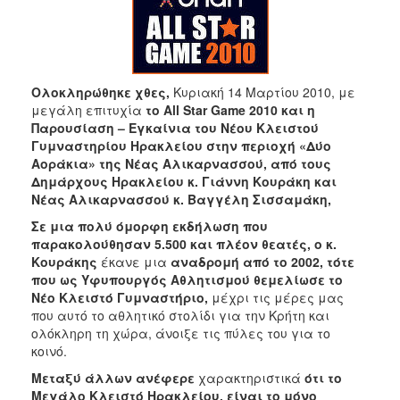
2018
2017
2016
2015
Ολοκληρώθηκε χθες,
Κυριακή 14 Μαρτίου 2010, με
2013
μεγάλη επιτυχία
το
All
Star
Game
2010 και η
Παρουσίαση – Εγκαίνια του Νέου Κλειστού
2012
Γυμναστηρίου Ηρακλείου στην περιοχή «Δύο
2011
Αοράκια» της Νέας Αλικαρνασσού, από τους
Δημάρχους Ηρακλείου κ. Γιάννη Κουράκη και
2010
Νέας Αλικαρνασσού κ. Βαγγέλη Σισσαμάκη,
2006
Σε μια πολύ όμορφη εκδήλωση
που
παρακολούθησαν 5.500 και πλέον θεατές, ο κ.
Κουράκης
έκανε μια
αναδρομή από το 2002, τότε
που ως Υφυπουργός Αθλητισμού θεμελίωσε το
Νέο Κλειστό Γυμναστήριο,
μέχρι τις μέρες μας
Ο
που αυτό το αθλητικό στολίδι για την Κρήτη και
ΤΟΠΟΣ
ΜΑΣ
ολόκληρη τη χώρα, άνοιξε τις πύλες του για το
κοινό.
ΠΟΛΙΤΙΣΜΟΣ
Μεταξύ άλλων ανέφερε
χαρακτηριστικά
ότι το
Μεγάλο Κλειστό Ηρακλείου, είναι το μόνο