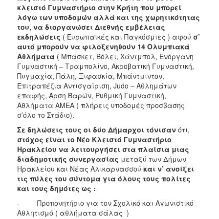
ΑΝΘΕΚΤΙΚΗ
κλειστό Γυμναστήριο στην Κρήτη που μπορεί
ΠΟΛΗ
λόγω των υποδομών αλλά και της χωρητικότητας
του, να διοργανώσει Διεθνής εμβέλειας
εκδηλώσεις
( Ευρωπαϊκές και Παγκόσμιες ) αφού
σ’
αυτό μπορούν να φιλοξενηθούν 14 Ολυμπιακά
Αθλήματα
( Μπάσκετ, Βόλει, Χάντμπολ, Ενόργανη
Γυμναστική – Τραμπολίνο, Ακροβατική Γυμναστική,
Πυγμαχία, Πάλη, Ξιφασκία, Μπάντμιντον,
Επιτραπέζια Αντισγαίριση, Judo – Αθλημάτων
επαφής, Άρση Βαρών, Ρυθμική Γυμναστική,
Αθλήματα ΑΜΕΑ ( πλήρεις υποδομές προσβασης
σ’όλο το Στάδιο).
Σε δηλώσεις τους οι δύο Δήμαρχοι τόνισαν
ότι,
στόχος είναι το Νέο Κλειστό Γυμναστήριο
Ηρακλείου να λειτουργήσει στα πλαίσια μιας
διαδημοτικής συνεργασίας
μεταξύ των Δήμων
Ηρακλείου και Νέας Αλικαρνασσού
και ν’ ανοίξει
τις πύλες του σύντομα για όλους τους πολίτες
και τους δημότες ως :
- Προπονητήριο για τον Σχολικό και Αγωνιστικό
Αθλητισμό ( αθλήματα σάλας )