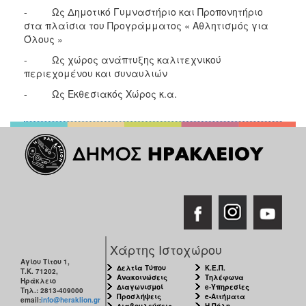
- Ως Δημοτικό Γυμναστήριο και Προπονητήριο
στα πλαίσια του Προγράμματος « Αθλητισμός για
Όλους »
- Ως χώρος ανάπτυξης καλιτεχνικού
περιεχομένου και συναυλιών
- Ως Εκθεσιακός Χώρος κ.α.
Χάρτης Ιστοχώρου
Αγίου Τίτου 1,
Δελτία Τύπου
Κ.Ε.Π.
Τ.Κ. 71202,
Ανακοινώσεις
Τηλέφωνα
Ηράκλειο
Διαγωνισμοί
e-Υπηρεσίες
Τηλ.: 2813-409000
Προσλήψεις
e-Αιτήματα
email:
info@heraklion.gr
Διαβουλεύσεις
Η Πόλη