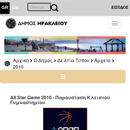
GR
EN
ΕΙΣΟΔΟΣ
Ο
Toggle
ΔΗΜΟΣ
navigati
Δελτία
Τύπου
Αρχείο
Αρχική
Ο Δήμος
Δελτία Τύπου
Αρχείο
2026
2010
2025
2024
2023
2022
All Star Game 2010 - Παρουσίαση Κλειστού
Γυμναστηρίου
2021
2020
2019