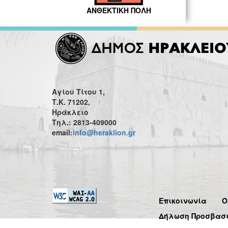
ΑΝΘΕΚΤΙΚΗ ΠΟΛΗ
Αγίου Τίτου 1,
Τ.Κ. 71202,
Ηράκλειο
Τηλ.: 2813-409000
email:
info@heraklion.gr
Επικοινωνία
Ό
Δήλωση Προσβασ