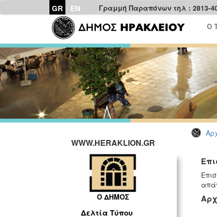
GR
EN
Γραμμή Παραπόνων τηλ : 2813-4
Ο 
Αρχ
WWW.HERAKLION.GR
Επι
Επισ
απάν
Ο ΔΗΜΟΣ
Αρχ
Δελτία Τύπου