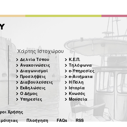
Χάρτης Ιστοχώρου
Δελτία Τύπου
Κ.Ε.Π.
Ανακοινώσεις
Τηλέφωνα
Διαγωνισμοί
e-Υπηρεσίες
Προσλήψεις
e-Αιτήματα
Διαβουλεύσεις
Η Πόλη
Εκδηλώσεις
Ιστορία
Ο Δήμος
Κνωσός
Υπηρεσίες
Μουσεία
ροι Χρήσης
ιμότητας
Πλοήγηση
FAQs
RSS