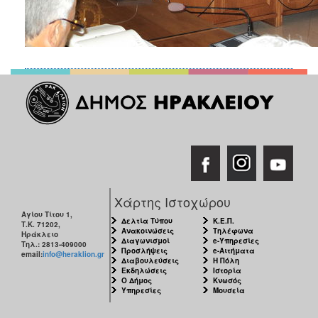
Χάρτης Ιστοχώρου
Αγίου Τίτου 1,
Δελτία Τύπου
Κ.Ε.Π.
Τ.Κ. 71202,
Ανακοινώσεις
Τηλέφωνα
Ηράκλειο
Διαγωνισμοί
e-Υπηρεσίες
Τηλ.: 2813-409000
Προσλήψεις
e-Αιτήματα
email:
info@heraklion.gr
Διαβουλεύσεις
Η Πόλη
Εκδηλώσεις
Ιστορία
Ο Δήμος
Κνωσός
Υπηρεσίες
Μουσεία