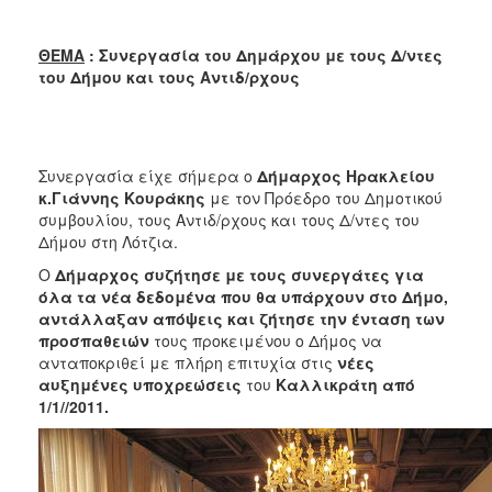
2018
2017
ΘΕΜΑ
: Συνεργασία του Δημάρχου με τους Δ/ντες
2016
του Δήμου και τους Αντιδ/ρχους
2015
2013
2012
Συνεργασία είχε σήμερα ο
Δήμαρχος Ηρακλείου
κ.Γιάννης Κουράκης
με τον Πρόεδρο του Δημοτικού
2011
συμβουλίου, τους Αντιδ/ρχους και τους Δ/ντες του
2010
Δήμου στη Λότζια.
2006
Ο
Δήμαρχος
συζήτησε με τους συνεργάτες για
όλα τα νέα δεδομένα που θα υπάρχουν στο Δήμο,
αντάλλαξαν απόψεις και ζήτησε την ένταση των
προσπαθειών
τους προκειμένου ο Δήμος να
ανταποκριθεί με πλήρη επιτυχία στις
νέες
Ο
αυξημένες υποχρεώσεις
του
Καλλικράτη από
ΤΟΠΟΣ
1/1//2011.
ΜΑΣ
ΠΟΛΙΤΙΣΜΟΣ