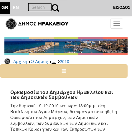
GR
EN
ΕΙΣΟΔΟΣ
Ο
Toggle
ΔΗΜΟΣ
navigati
Δελτία
Τύπου
Αρχείο
...
Αρχική
Ο Δήμος
2010
2026
2025
2024
2023
Ορκωμοσία του Δημάρχου Ηρακλείου και
των Δημοτικών Συμβούλων
2022
Tην Κυριακή 19-12-2010 και ώρα 13:00μ.μ. στη
2021
Βασιλική του Αγίου Μάρκου, θα πραγματοποιηθεί η
2020
Ορκωμοσία του Δημάρχου, των Δημοτικών
Συμβούλων, των Συμβούλων των Δημοτικών και
2019
Τοπικών Κοινοτήτων και των Εκπροσώπων των