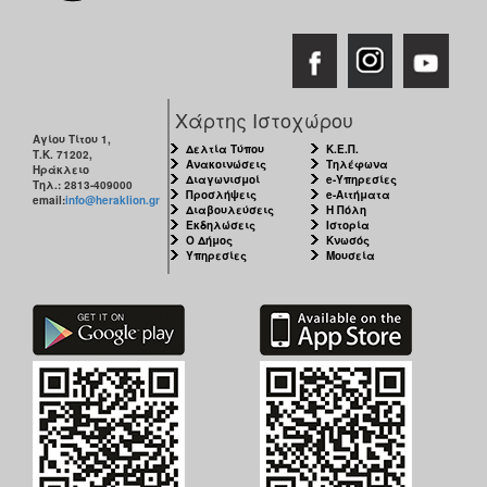
ΑΝΘΕΚΤΙΚΗ
ΠΟΛΗ
Χάρτης Ιστοχώρου
Αγίου Τίτου 1,
Δελτία Τύπου
Κ.Ε.Π.
Τ.Κ. 71202,
Ανακοινώσεις
Τηλέφωνα
Ηράκλειο
Διαγωνισμοί
e-Υπηρεσίες
Τηλ.: 2813-409000
Προσλήψεις
e-Αιτήματα
email:
info@heraklion.gr
Διαβουλεύσεις
Η Πόλη
Εκδηλώσεις
Ιστορία
Ο Δήμος
Κνωσός
Υπηρεσίες
Μουσεία