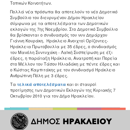
2018
Τοπικών Κοινοτήτων.
2017
Πολλά νέα πρόσωπα θα αποτελούν το νέο Δημοτικό
Συμβούλιο του διευρυμένου Δήμου Ηρακλείου
2016
σύμφωνα με τα αποτελέσματα των Δημοτικών
2015
εκλογών της 7ης Νοεμβρίου. Στο Δημοτικό Συμβούλιο
θα βρίσκονται ο συνδυασμός του νυν Δημάρχου
2013
Γιάννη Κουράκη, Ηράκλειο Ανοιχτοί Ορίζοντες-
2012
Ηράκλεια Πρωτοβουλία με 35 έδρες, ο συνδυασμός
του Μανόλη Συντυχάκη - Λαϊκή Συσπείρωση με έξι
2011
έδρες, η παράταξη Ηράκλειο, Ανατροπή και Πορεία
2010
στο Μέλλον του Τάσου Ηλιαδάκη με πέντε έδρες και
ο Κώστας Καμπιτάκης με τον συνδυασμό Ηράκλειο
2006
Ανθρώπινη Πόλη με 3 έδρες.
Τα
τελικά αποτελέσματα
και οι σταυροί
προτίμησης των Δημοτικών Εκλογών της Κυριακής 7
Οκτωβρίου 2010 για τον Δήμο Ηρακλείου.
Ο
ΤΟΠΟΣ
ΜΑΣ
ΠΟΛΙΤΙΣΜΟΣ