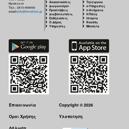
Ανακοινώσεις
Τηλέφωνα
ΑΝΘΕΚΤΙΚΗ
Ηράκλειο
Διαγωνισμοί
e-Υπηρεσίες
ΠΟΛΗ
Τηλ.: 2813-409000
Προσλήψεις
e-Αιτήματα
email:
info@heraklion.gr
Διαβουλεύσεις
Η Πόλη
Εκδηλώσεις
Ιστορία
Ο Δήμος
Κνωσός
Υπηρεσίες
Μουσεία
Επικοινωνία
Copyright © 2026
Όροι Χρήσης
Υλοποίηση
Δήλωση