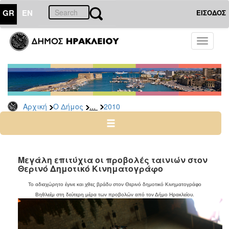
GR
EN
ΕΙΣΟΔΟΣ
Ο
Toggle
ΔΗΜΟΣ
navigati
Δελτία
Τύπου
Αρχείο
...
Αρχική
Ο Δήμος
2010
2026
2025
2024
2023
Μεγάλη επιτύχια οι προβολές ταινιών στον
Θερινό Δημοτικό Κινηματογράφο
2022
2021
Το αδιαχώρητο έγινε και χθες βράδυ στον Θερινό δημοτικό Κινηματογράφο
Βηθλεέμ στη δεύτερη μέρα των προβολών από τον Δήμο Ηρακλείου.
2020
2019