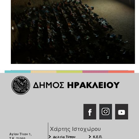
2018
2017
2016
2015
2013
2012
2011
2010
2006
Ο
ΤΟΠΟΣ
ΜΑΣ
Χάρτης Ιστοχώρου
ΠΟΛΙΤΙΣΜΟΣ
Αγίου Τίτου 1,
Δελτία Τύπου
Κ.Ε.Π.
Τ.Κ. 71202,