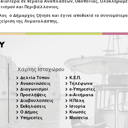
ιδιαίτερα σε θέματα Αναπλάσεων, Οδοποιίας, Ολοκληρωμέ
τισμού και Περιβάλλοντος.
ς ο Δήμαρχος ζήτησε και έγινε αποδεκτό το συντομότερο
χείριση της Λυματολάσπης.
Χάρτης Ιστοχώρου
Δελτία Τύπου
Κ.Ε.Π.
Ανακοινώσεις
Τηλέφωνα
Διαγωνισμοί
e-Υπηρεσίες
Προσλήψεις
e-Αιτήματα
Διαβουλεύσεις
Η Πόλη
Εκδηλώσεις
Ιστορία
Ο Δήμος
Κνωσός
Υπηρεσίες
Μουσεία