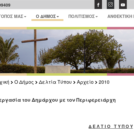
09409
ΤΟΠΟΣ ΜΑΣ
Ο ΔΗΜΟΣ
ΠΟΛΙΤΙΣΜΟΣ
ΑΝΘΕΚΤΙΚΗ
χική
Ο Δήμος
Δελτία Τύπου
Αρχείο
2010
εργασία του Δημάρχου με τον Περιφερειάρχη
Δ Ε Λ Τ Ι Ο Τ Υ Π Ο Υ