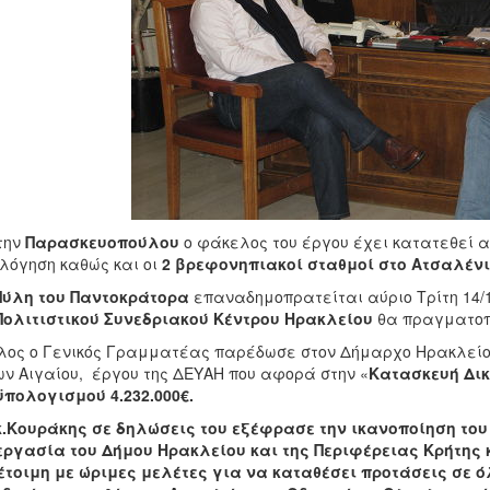
την
Παρασκευοπούλου
ο φάκελος του έργου έχει κατατεθεί απ
λόγηση καθώς και οι
2 βρεφονηπιακοί σταθμοί στο Ατσαλένι
Πύλη του Παντοκράτορα
επαναδημοπρατείται αύριο Τρίτη 14/1
Πολιτιστικού Συνεδριακού Κέντρου Ηρακλείου
θα πραγματοπο
ς ο Γενικός Γραμματέας παρέδωσε στον Δήμαρχο Ηρακλείου 
ν Αιγαίου, έργου της ΔΕΥΑΗ που αφορά στην «
Κατασκευή Δικ
ϋπολογισμού
4.232.000€.
Κουράκης σε δηλώσεις του εξέφρασε την ικανοποίηση του 
ργασία του Δήμου Ηρακλείου και της Περιφέρειας Κρήτης κα
τοιμη με ώριμες μελέτες για να καταθέσει προτάσεις σε ό