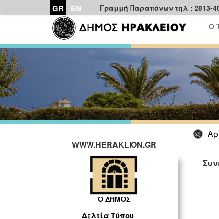
GR
EN
Γραμμή Παραπόνων τηλ : 2813-4
Ο 
Αρ
WWW.HERAKLION.GR
Συν
Ο ΔΗΜΟΣ
Δελτία Τύπου