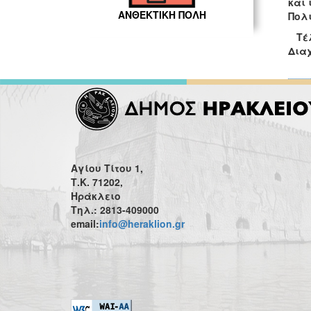
και 
ΑΝΘΕΚΤΙΚΗ ΠΟΛΗ
Πολι
Τέλο
Δια
Αγίου Τίτου 1,
Τ.Κ. 71202,
Ηράκλειο
Τηλ.: 2813-409000
email:
info@heraklion.gr