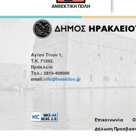
ΑΝΘΕΚΤΙΚΗ ΠΟΛΗ
Αγίου Τίτου 1,
Τ.Κ. 71202,
Ηράκλειο
Τηλ.: 2813-409000
email:
info@heraklion.gr
Επικοινωνία
Ό
Δήλωση Προσβασ