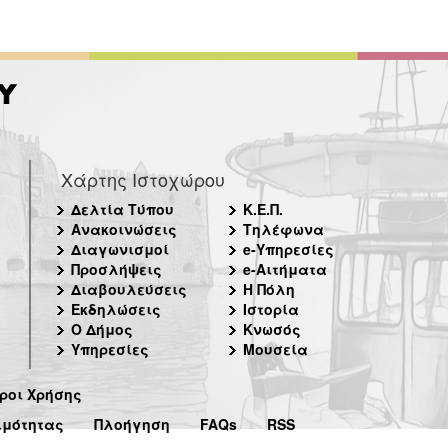
Χάρτης Ιστοχώρου
Δελτία Τύπου
Κ.Ε.Π.
Ανακοινώσεις
Τηλέφωνα
Διαγωνισμοί
e-Υπηρεσίες
Προσλήψεις
e-Αιτήματα
Διαβουλεύσεις
Η Πόλη
Εκδηλώσεις
Ιστορία
Ο Δήμος
Κνωσός
Υπηρεσίες
Μουσεία
ροι Χρήσης
ιμότητας
Πλοήγηση
FAQs
RSS