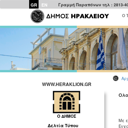
GR
EN
Γραμμή Παραπόνων τηλ : 2813-4
Ο 
Αρχ
WWW.HERAKLION.GR
Ολο
Ο ΔΗΜΟΣ
Με ε
Δελτία Τύπου
Ευχα