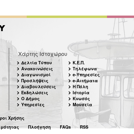
Χάρτης Ιστοχώρου
Δελτία Τύπου
Κ.Ε.Π.
Ανακοινώσεις
Τηλέφωνα
Διαγωνισμοί
e-Υπηρεσίες
Προσλήψεις
e-Αιτήματα
Διαβουλεύσεις
Η Πόλη
Εκδηλώσεις
Ιστορία
Ο Δήμος
Κνωσός
Υπηρεσίες
Μουσεία
ροι Χρήσης
ιμότητας
Πλοήγηση
FAQs
RSS