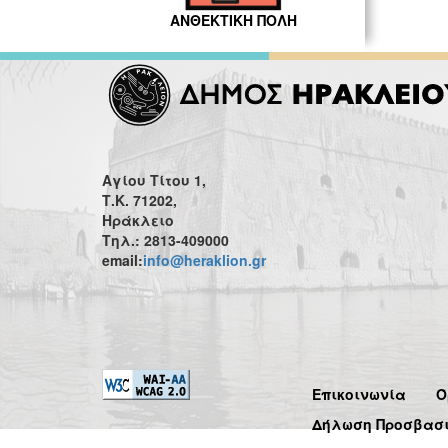
ΑΝΘΕΚΤΙΚΗ ΠΟΛΗ
Αγίου Τίτου 1,
Τ.Κ. 71202,
Ηράκλειο
Τηλ.: 2813-409000
email:
info@heraklion.gr
Επικοινωνία
Ό
Δήλωση Προσβασ