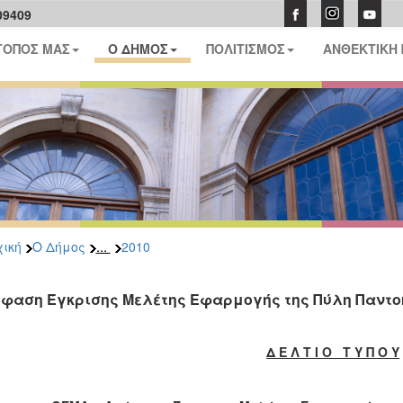
09409
ΤΟΠΟΣ ΜΑΣ
Ο ΔΗΜΟΣ
ΠΟΛΙΤΙΣΜΟΣ
ΑΝΘΕΚΤΙΚΗ
...
ική
Ο Δήμος
2010
φαση Έγκρισης Μελέτης Εφαρμογής της Πύλη Παντ
Δ Ε Λ Τ Ι Ο Τ Υ Π Ο Υ